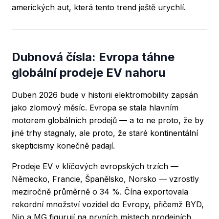
amerických aut, která tento trend ještě urychlí.
Dubnová čísla: Evropa táhne
globální prodeje EV nahoru
Duben 2026 bude v historii elektromobility zapsán
jako zlomový měsíc. Evropa se stala hlavním
motorem globálních prodejů — a to ne proto, že by
jiné trhy stagnaly, ale proto, že staré kontinentální
skepticismy konečně padají.
Prodeje EV v klíčových evropských trzích —
Německo, Francie, Španělsko, Norsko — vzrostly
meziročně průměrně o 34 %. Čína exportovala
rekordní množství vozidel do Evropy, přičemž BYD,
Nio a MG figurují na prvních místech prodejních