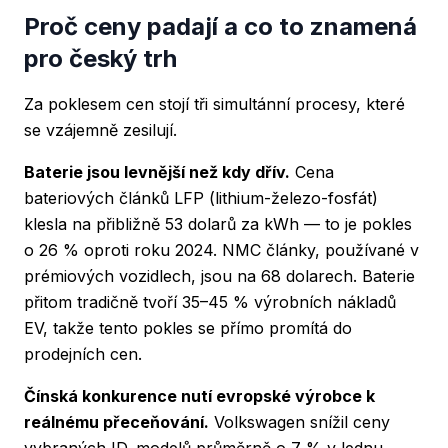
Proč ceny padají a co to znamená
pro český trh
Za poklesem cen stojí tři simultánní procesy, které
se vzájemně zesilují.
Baterie jsou levnější než kdy dřív.
Cena
bateriových článků LFP (lithium-železo-fosfát)
klesla na přibližně 53 dolarů za kWh — to je pokles
o 26 % oproti roku 2024. NMC články, používané v
prémiových vozidlech, jsou na 68 dolarech. Baterie
přitom tradičně tvoří 35–45 % výrobních nákladů
EV, takže tento pokles se přímo promítá do
prodejních cen.
Čínská konkurence nutí evropské výrobce k
reálnému přeceňování.
Volkswagen snížil ceny
vybraných ID. modelů průměrně o 7 % v lednu