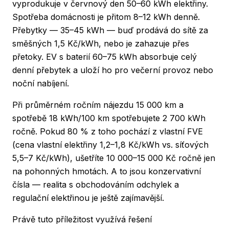
vyprodukuje v červnový den 50–60 kWh elektřiny.
Spotřeba domácnosti je přitom 8–12 kWh denně.
Přebytky — 35–45 kWh — buď prodává do sítě za
směšných 1,5 Kč/kWh, nebo je zahazuje přes
přetoky. EV s baterií 60–75 kWh absorbuje celý
denní přebytek a uloží ho pro večerní provoz nebo
noční nabíjení.
Při průměrném ročním nájezdu 15 000 km a
spotřebě 18 kWh/100 km spotřebujete 2 700 kWh
ročně. Pokud 80 % z toho pochází z vlastní FVE
(cena vlastní elektřiny 1,2–1,8 Kč/kWh vs. síťových
5,5–7 Kč/kWh), ušetříte 10 000–15 000 Kč ročně jen
na pohonných hmotách. A to jsou konzervativní
čísla — realita s obchodováním odchylek a
regulační elektřinou je ještě zajímavější.
Právě tuto příležitost využívá
řešení