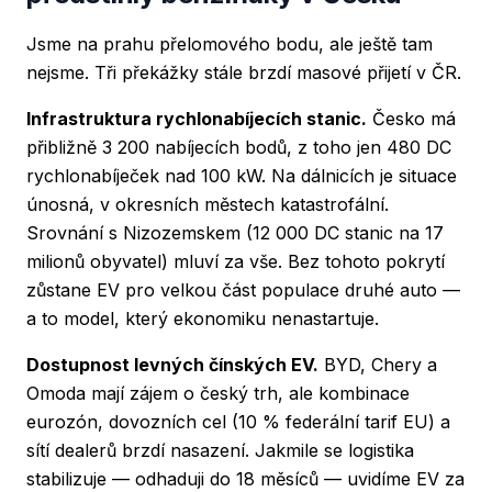
Jsme na prahu přelomového bodu, ale ještě tam
nejsme. Tři překážky stále brzdí masové přijetí v ČR.
Infrastruktura rychlonabíjecích stanic.
Česko má
přibližně 3 200 nabíjecích bodů, z toho jen 480 DC
rychlonabíječek nad 100 kW. Na dálnicích je situace
únosná, v okresních městech katastrofální.
Srovnání s Nizozemskem (12 000 DC stanic na 17
milionů obyvatel) mluví za vše. Bez tohoto pokrytí
zůstane EV pro velkou část populace druhé auto —
a to model, který ekonomiku nenastartuje.
Dostupnost levných čínských EV.
BYD, Chery a
Omoda mají zájem o český trh, ale kombinace
eurozón, dovozních cel (10 % federální tarif EU) a
sítí dealerů brzdí nasazení. Jakmile se logistika
stabilizuje — odhaduji do 18 měsíců — uvidíme EV za