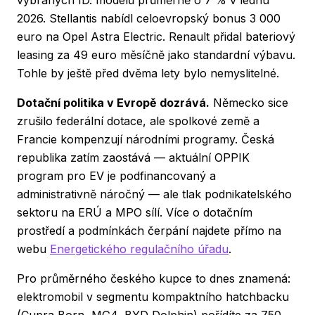
2026. Stellantis nabídl celoevropský bonus 3 000
euro na Opel Astra Electric. Renault přidal bateriový
leasing za 49 euro měsíčně jako standardní výbavu.
Tohle by ještě před dvěma lety bylo nemyslitelné.
Dotační politika v Evropě dozrává.
Německo sice
zrušilo federální dotace, ale spolkové země a
Francie kompenzují národními programy. Česká
republika zatím zaostává — aktuální OPPIK
program pro EV je podfinancovaný a
administrativně náročný — ale tlak podnikatelského
sektoru na ERÚ a MPO sílí. Více o dotačním
prostředí a podmínkách čerpání najdete přímo na
webu
Energetického regulačního úřadu
.
Pro průměrného českého kupce to dnes znamená:
elektromobil v segmentu kompaktního hatchbacku
(Cupra Born, MG4, BYD Dolphin) pořídíte za 750