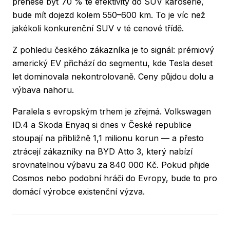
přenese byť 70 % té efektivity do SUV karoserie,
bude mít dojezd kolem 550–600 km. To je víc než
jakékoli konkurenční SUV v té cenové třídě.
Z pohledu českého zákazníka je to signál: prémiový
americký EV přichází do segmentu, kde Tesla deset
let dominovala nekontrolovaně. Ceny půjdou dolu a
výbava nahoru.
Paralela s evropským trhem je zřejmá. Volkswagen
ID.4 a Skoda Enyaq si dnes v České republice
stoupají na přibližně 1,1 milionu korun — a přesto
ztrácejí zákazníky na BYD Atto 3, který nabízí
srovnatelnou výbavu za 840 000 Kč. Pokud přijde
Cosmos nebo podobní hráči do Evropy, bude to pro
domácí výrobce existenční výzva.