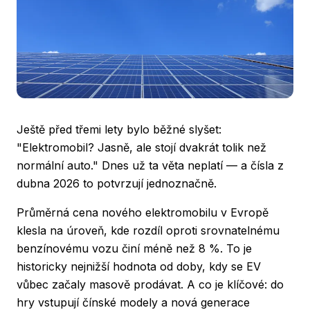
Ještě před třemi lety bylo běžné slyšet:
"Elektromobil? Jasně, ale stojí dvakrát tolik než
normální auto." Dnes už ta věta neplatí — a čísla z
dubna 2026 to potvrzují jednoznačně.
Průměrná cena nového elektromobilu v Evropě
klesla na úroveň, kde rozdíl oproti srovnatelnému
benzínovému vozu činí méně než 8 %. To je
historicky nejnižší hodnota od doby, kdy se EV
vůbec začaly masově prodávat. A co je klíčové: do
hry vstupují čínské modely a nová generace