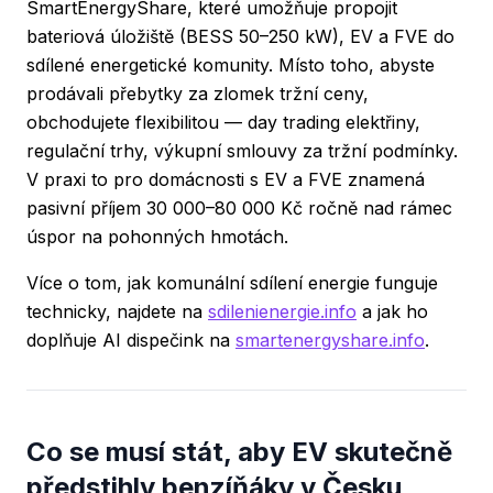
SmartEnergyShare
, které umožňuje propojit
bateriová úložiště (BESS 50–250 kW), EV a FVE do
sdílené energetické komunity. Místo toho, abyste
prodávali přebytky za zlomek tržní ceny,
obchodujete flexibilitou — day trading elektřiny,
regulační trhy, výkupní smlouvy za tržní podmínky.
V praxi to pro domácnosti s EV a FVE znamená
pasivní příjem 30 000–80 000 Kč ročně nad rámec
úspor na pohonných hmotách.
Více o tom, jak komunální sdílení energie funguje
technicky, najdete na
sdilenienergie.info
a jak ho
doplňuje AI dispečink na
smartenergyshare.info
.
Co se musí stát, aby EV skutečně
předstihly benzíňáky v Česku