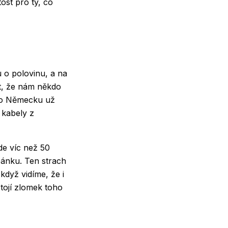
tost pro ty, co
u o polovinu, a na
it, že nám někdo
ebo Německu už
 kabely z
ede víc než 50
pánku. Ten strach
když vidíme, že i
 stojí zlomek toho