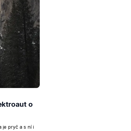
ektroaut o
je pryč a s ní i