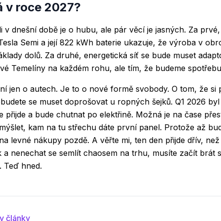
á v roce 2027?
i v dnešní době je o hubu, ale pár věcí je jasných. Za prvé
Tesla Semi a její 822 kWh baterie ukazuje, že výroba v ob
áklady dolů. Za druhé, energetická síť se bude muset adapt
é Temelíny na každém rohu, ale tím, že budeme spotřebu ř
ení jen o autech. Je to o nové formě svobody. O tom, že si 
nebudete se muset doprošovat u ropných šejků. Q1 2026 byl
e přijde a bude chutnat po elektřině. Možná je na čase přes
emýšlet, kam na tu střechu dáte první panel. Protože až bu
na levné nákupy pozdě. A věřte mi, ten den přijde dřív, než
 a nenechat se semlít chaosem na trhu, musíte začít brát 
. Teď hned.
y články