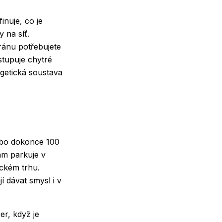
nuje, co je
 na síť.
 ránu potřebujete
stupuje chytré
rgetická soustava
nebo dokonce 100
ám parkuje v
ickém trhu.
 dávat smysl i v
er, když je