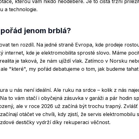
dotace, kterou vám nikdo neodebere. Je to čistá tržní příleži
u a technologie.
 pořád jenom brblá?
dovat ten rozdíl. Na jedné straně Evropa, kde prodeje rosto
ý internet, kde je elektromobilita sprosté slovo. Máme poc
 realita je taková, že nám ujíždí vlak. Zatímco v Norsku n
i", ale "které", my pořád debatujeme o tom, jak budeme tahat
ura u nás není ideální. Ale ruku na srdce – kolik z nás naj
Na to vám stačí i obyčejná zásuvka v garáži a pár hodin s
ozený, ale v roce 2026 už začíná být trochu trapný. Zvlášť 
i začínají otáčet ve chvíli, kdy zjistí, že servis elektromobilu
rzdové destičky vydrží díky rekuperaci věčnost.