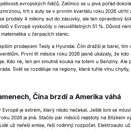
pělivosti evropských řidičů. Zatímco se u piva pořád dokola ř
zmrznou, trh s auty se v prvním kvartálu roku 2026 utrhl z
se prodaly 4 miliony aut do zásuvky, ale ten opravdový šok
bilů v Evropě vyskočily o neuvěřitelných 51 %. Důvod nen
á matematika u čerpacích stanic.
epším prodejcem Tesly a Hyundai. Čím dražší je barel, tím v
entilům. První tři měsíce roku 2026 jasně ukázaly, že kdo
ěje. Kdo ne, ten jen smutně kouká na totem u Benziny. Ale 
ráda. Svět se rozděluje na regiony, které tuhle vlnu chytly, 
amenech, Čína brzdí a Amerika váhá
 Evropě je extrém, který nikdo nečekal. Ještě loni se mluvi
 roku 2026 je jiná. Stačilo pár měsíců nejistoty na Blízkém
 Lidé už neřeší emise, řeší rodinný rozpočet. Elektroauto už