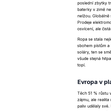
poslední zbytky tr
baterky v zimě ne
nelžou. Globálně 
Prodeje elektromo
osvícení, ale čist
Ropa se stala nejl
sbohem pístům a v
soláry, ten se sm
všude stejná hitpa
topí.
Evropa v pl
Těch 51 % růstu v
zájmu, ale realita
paliv udělaly své.