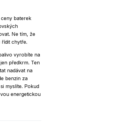
, ceny baterek
rovských
ovat. Ne tím, že
ídit chytře.
palivo vyrobíte na
 jen předkrm. Ten
tat nadávat na
de benzin za
 si myslíte. Pokud
svou energetickou