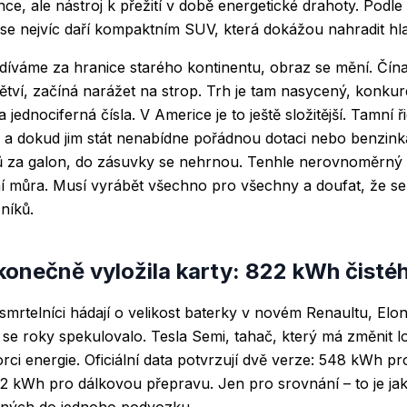
ce, ale nástroj k přežití v době energetické drahoty. Podle 
se nejvíc daří kompaktním SUV, která dokážou nahradit hla
díváme za hranice starého kontinentu, obraz se mění. Čín
tví, začíná narážet na strop. Trh je tam nasycený, konkur
 jednociferná čísla. V Americe je to ještě složitější. Tamní ři
, a dokud jim stát nenabídne pořádnou dotaci nebo benzin
rů za galon, do zásuvky se nehrnou. Tenhle nerovnoměrný 
 můra. Musí vyrábět všechno pro všechny a doufat, že se 
níků.
konečně vyložila karty: 822 kWh čistéh
smrtelníci hádají o velikost baterky v novém Renaultu, E
m se roky spekulovalo. Tesla Semi, tahač, který má změnit lo
ci energie. Oficiální data potvrzují dvě verze: 548 kWh pro
2 kWh pro dálkovou přepravu. Jen pro srovnání – to je jak
aných do jednoho podvozku.