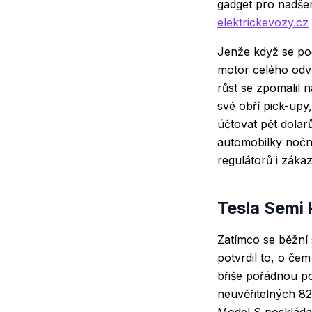
gadget pro nadšen
elektrickevozy.cz
Jenže když se po
motor celého odvě
růst se zpomalil na
své obří pick-upy
účtovat pět dola
automobilky noční
regulátorů i zákaz
Tesla Semi 
Zatímco se běžní 
potvrdil to, o če
břiše pořádnou por
neuvěřitelných 82
Model S posklád