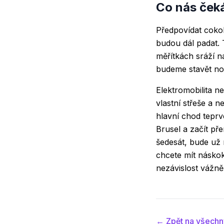
Co nás ček
Předpovídat cokol
budou dál padat. 
měřítkách sráží n
budeme stavět nov
Elektromobilita n
vlastní střeše a 
hlavní chod teprv
Brusel a začít př
šedesát, bude už 
chcete mít náskok
nezávislost vážně
← Zpět na všechn