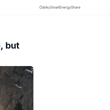
Články
SmartEnergyShare
, but