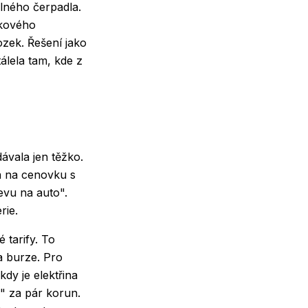
elného čerpadla.
takového
zek. Řešení jako
tálela tam, kde z
ávala jen těžko.
á na cenovku s
evu na auto".
rie.
 tarify. To
a burze. Pro
kdy je elektřina
u" za pár korun.