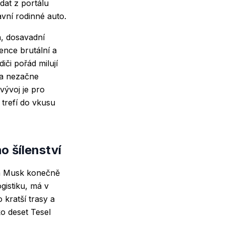
dat z portálu
vní rodinné auto.
a, dosavadní
ence brutální a
diči pořád milují
ka nezačne
vývoj je pro
trefí do vkusu
o šílenství
lon Musk konečně
gistiku, má v
 kratší trasy a
o deset Tesel