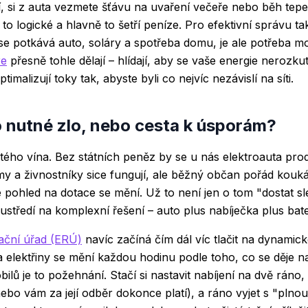
ší, si z auta vezmete šťávu na uvaření večeře nebo běh tep
e to logické a hlavně to šetří peníze. Pro efektivní správu 
e potkává auto, soláry a spotřeba domu, je ale potřeba mo
re
přesně tohle dělají – hlídají, aby se vaše energie nerozku
timalizují toky tak, abyste byli co nejvíc nezávislí na síti.
 nutné zlo, nebo cesta k úsporám?
istého vína. Bez státních peněz by se u nás elektroauta prod
y a živnostníky sice fungují, ale běžný občan pořád kouk
pohled na dotace se mění. Už to není jen o tom "dostat sl
středí na komplexní řešení – auto plus nabíječka plus bate
ační úřad (ERÚ)
navíc začíná čím dál víc tlačit na dynamické
elektřiny se mění každou hodinu podle toho, co se děje n
bilů je to požehnání. Stačí si nastavit nabíjení na dvě ráno, 
bo vám za její odběr dokonce platí), a ráno vyjet s "plno