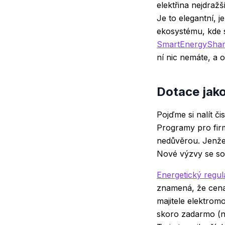
elektřina nejdraž
Je to elegantní, j
ekosystému, kde s
SmartEnergySha
ní nic nemáte, a op
Dotace jako
Pojďme si nalít č
Programy pro firm
nedůvěrou. Jenže 
Nové výzvy se sou
Energetický regul
znamená, že cena 
majitele elektromo
skoro zadarmo (ne