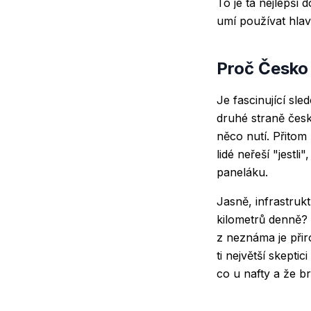
To je ta nejlepší 
umí používat hlav
Proč Česko
Je fascinující sle
druhé straně česk
něco nutí. Přitom
lidé neřeší "jestl
paneláku.
Jasně, infrastrukt
kilometrů denně? 
z neznáma je přir
ti největší skeptic
co u nafty a že b