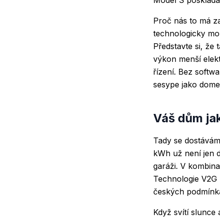
Proč nás to má za
technologicky mo
Představte si, že
výkon menší elekt
řízení. Bez softwa
sesype jako dome
Váš dům jak
Tady se dostáváme
kWh už není jen d
garáži. V kombina
Technologie V2G (
českých podmínk
Když svítí slunce 