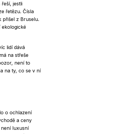
eší, jestli
e řetězu. Čísla
 přišel z Bruselu.
í ekologické
íc lidí dává
 má na střeše
pozor, není to
a na ty, co se v ní
lo o ochlazení
 východě a ceny
 není luxusní