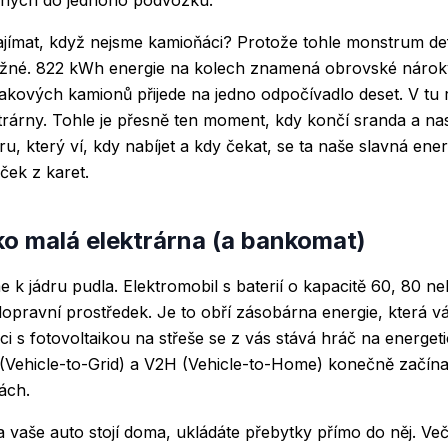
jímat, když nejsme kamioňáci? Protože tohle monstrum defi
žné. 822 kWh energie na kolech znamená obrovské nároky
 takových kamionů přijede na jedno odpočívadlo deset. V tu
rárny. Tohle je přesně ten moment, kdy končí sranda a na
ru, který ví, kdy nabíjet a kdy čekat, se ta naše slavná ene
ček z karet.
o malá elektrárna (a bankomat)
 k jádru pudla. Elektromobil s baterií o kapacitě 60, 80 
opravní prostředek. Je to obří zásobárna energie, která v
ci s fotovoltaikou na střeše se z vás stává hráč na energet
Vehicle-to-Grid) a V2H (Vehicle-to-Home) konečně začínají
ách.
a vaše auto stojí doma, ukládáte přebytky přímo do něj. Več