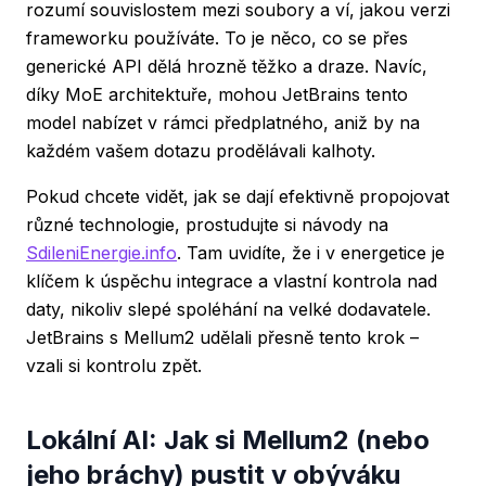
rozumí souvislostem mezi soubory a ví, jakou verzi
frameworku používáte. To je něco, co se přes
generické API dělá hrozně těžko a draze. Navíc,
díky MoE architektuře, mohou JetBrains tento
model nabízet v rámci předplatného, aniž by na
každém vašem dotazu prodělávali kalhoty.
Pokud chcete vidět, jak se dají efektivně propojovat
různé technologie, prostudujte si návody na
SdileniEnergie.info
. Tam uvidíte, že i v energetice je
klíčem k úspěchu integrace a vlastní kontrola nad
daty, nikoliv slepé spoléhání na velké dodavatele.
JetBrains s Mellum2 udělali přesně tento krok –
vzali si kontrolu zpět.
Lokální AI: Jak si Mellum2 (nebo
jeho bráchy) pustit v obýváku