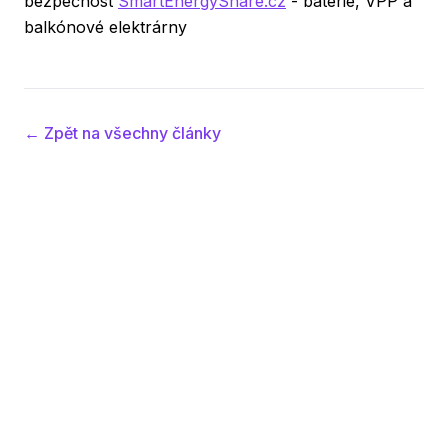
bezpečnost
SmartEnergyShare.cz
- baterie, VPP a
balkónové elektrárny
← Zpět na všechny články