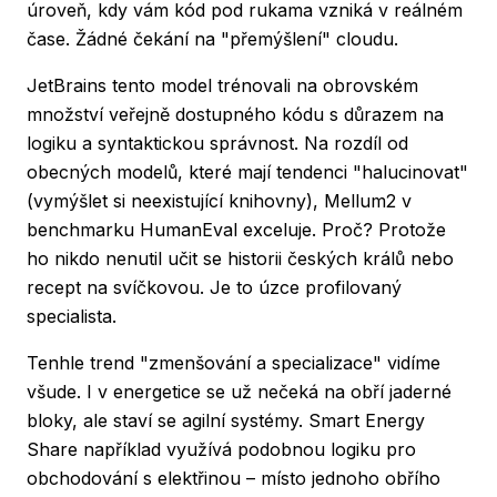
úroveň, kdy vám kód pod rukama vzniká v reálném
čase. Žádné čekání na "přemýšlení" cloudu.
JetBrains tento model trénovali na obrovském
množství veřejně dostupného kódu s důrazem na
logiku a syntaktickou správnost. Na rozdíl od
obecných modelů, které mají tendenci "halucinovat"
(vymýšlet si neexistující knihovny), Mellum2 v
benchmarku HumanEval exceluje. Proč? Protože
ho nikdo nenutil učit se historii českých králů nebo
recept na svíčkovou. Je to úzce profilovaný
specialista.
Tenhle trend "zmenšování a specializace" vidíme
všude. I v energetice se už nečeká na obří jaderné
bloky, ale staví se agilní systémy.
Smart Energy
Share
například využívá podobnou logiku pro
obchodování s elektřinou – místo jednoho obřího