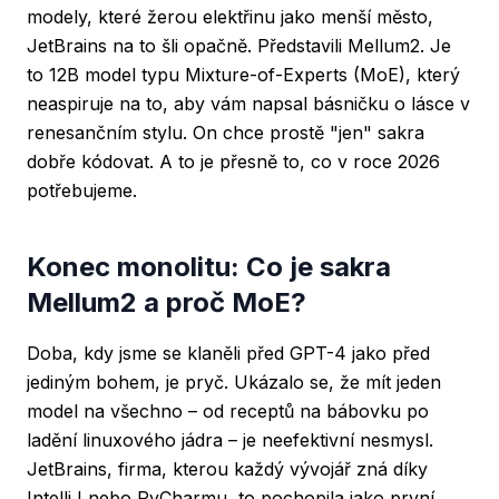
modely, které žerou elektřinu jako menší město,
JetBrains na to šli opačně. Představili Mellum2. Je
to 12B model typu Mixture-of-Experts (MoE), který
neaspiruje na to, aby vám napsal básničku o lásce v
renesančním stylu. On chce prostě "jen" sakra
dobře kódovat. A to je přesně to, co v roce 2026
potřebujeme.
Konec monolitu: Co je sakra
Mellum2 a proč MoE?
Doba, kdy jsme se klaněli před GPT-4 jako před
jediným bohem, je pryč. Ukázalo se, že mít jeden
model na všechno – od receptů na bábovku po
ladění linuxového jádra – je neefektivní nesmysl.
JetBrains, firma, kterou každý vývojář zná díky
IntelliJ nebo PyCharmu, to pochopila jako první.