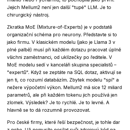
Jejich Mellum2 není jen další "tupé" LLM. Je to
chirurgický nástroj.
Zkratka MoE (Mixture-of-Experts) je v podstatě
organizační schéma pro neurony. Představte si to
jako firmu. V klasickém modelu (jako je Llama 3 v
plné palbě) musí při každém dotazu pracovat úplně
všichni zaměstnanci, od uklízečky po ředitele. V
MoE modelu sedí v kanceláři skupina specialistů –
"expertů". Když se zeptáte na SQL dotaz, aktivují se
jen ti, co rozumí databázím. Zbytek modelu "spí" a
nežere výpočetní výkon. Mellum2 má sice 12 miliard
parametrů, ale při každém tokenu jich používá jen
zlomek. Výsledek? Je to rychlé. Je to levné. A
hlavně se to dá rozumně provozovat.
Pro české firmy, které řeší bezpečnost, je tohle dar
z nebe. Už nemusíte posílat svůj zdrojový kód na