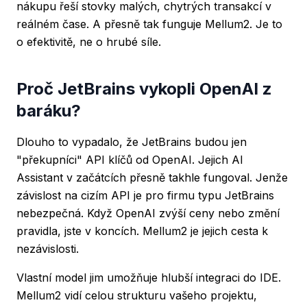
nákupu řeší stovky malých, chytrých transakcí v
reálném čase. A přesně tak funguje Mellum2. Je to
o efektivitě, ne o hrubé síle.
Proč JetBrains vykopli OpenAI z
baráku?
Dlouho to vypadalo, že JetBrains budou jen
"překupníci" API klíčů od OpenAI. Jejich AI
Assistant v začátcích přesně takhle fungoval. Jenže
závislost na cizím API je pro firmu typu JetBrains
nebezpečná. Když OpenAI zvýší ceny nebo změní
pravidla, jste v koncích. Mellum2 je jejich cesta k
nezávislosti.
Vlastní model jim umožňuje hlubší integraci do IDE.
Mellum2 vidí celou strukturu vašeho projektu,