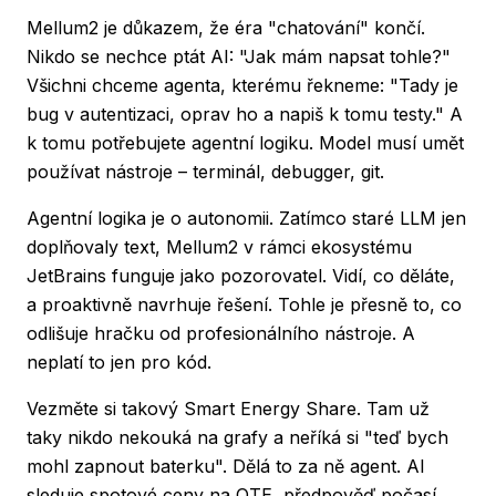
Mellum2 je důkazem, že éra "chatování" končí.
Nikdo se nechce ptát AI: "Jak mám napsat tohle?"
Všichni chceme agenta, kterému řekneme: "Tady je
bug v autentizaci, oprav ho a napiš k tomu testy." A
k tomu potřebujete agentní logiku. Model musí umět
používat nástroje – terminál, debugger, git.
Agentní logika je o autonomii. Zatímco staré LLM jen
doplňovaly text, Mellum2 v rámci ekosystému
JetBrains funguje jako pozorovatel. Vidí, co děláte,
a proaktivně navrhuje řešení. Tohle je přesně to, co
odlišuje hračku od profesionálního nástroje. A
neplatí to jen pro kód.
Vezměte si takový
Smart Energy Share
. Tam už
taky nikdo nekouká na grafy a neříká si "teď bych
mohl zapnout baterku". Dělá to za ně agent. AI
sleduje spotové ceny na OTE, předpověď počasí,