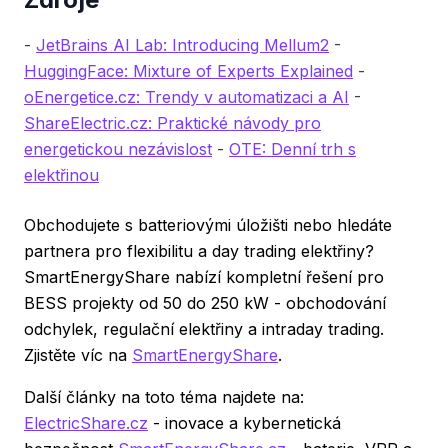
-
JetBrains AI Lab: Introducing Mellum2
-
HuggingFace: Mixture of Experts Explained
-
oEnergetice.cz: Trendy v automatizaci a AI
-
ShareElectric.cz: Praktické návody pro
energetickou nezávislost
-
OTE: Denní trh s
elektřinou
Obchodujete s batteriovými úložišti nebo hledáte
partnera pro flexibilitu a day trading elektřiny?
SmartEnergyShare nabízí kompletní řešení pro
BESS projekty od 50 do 250 kW - obchodování
odchylek, regulační elektřiny a intraday trading.
Zjistěte víc na
SmartEnergyShare
.
Další články na toto téma najdete na:
ElectricShare.cz
- inovace a kybernetická