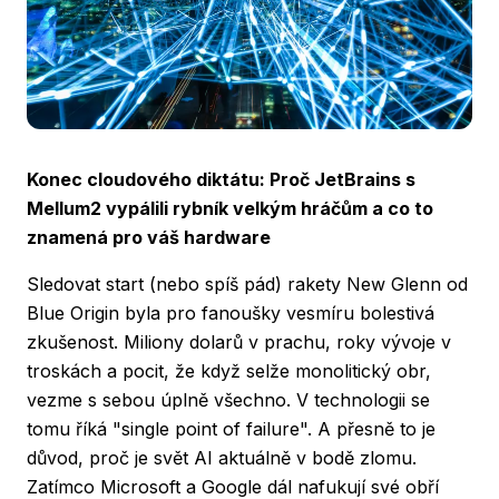
Konec cloudového diktátu: Proč JetBrains s
Mellum2 vypálili rybník velkým hráčům a co to
znamená pro váš hardware
Sledovat start (nebo spíš pád) rakety New Glenn od
Blue Origin byla pro fanoušky vesmíru bolestivá
zkušenost. Miliony dolarů v prachu, roky vývoje v
troskách a pocit, že když selže monolitický obr,
vezme s sebou úplně všechno. V technologii se
tomu říká "single point of failure". A přesně to je
důvod, proč je svět AI aktuálně v bodě zlomu.
Zatímco Microsoft a Google dál nafukují své obří