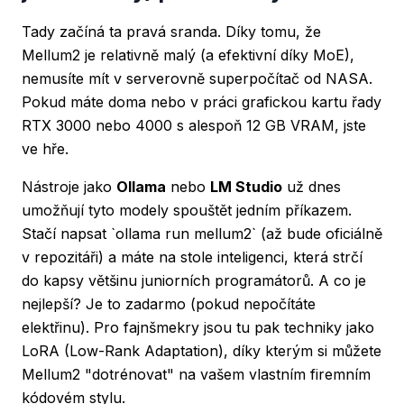
Tady začíná ta pravá sranda. Díky tomu, že
Mellum2 je relativně malý (a efektivní díky MoE),
nemusíte mít v serverovně superpočítač od NASA.
Pokud máte doma nebo v práci grafickou kartu řady
RTX 3000 nebo 4000 s alespoň 12 GB VRAM, jste
ve hře.
Nástroje jako
Ollama
nebo
LM Studio
už dnes
umožňují tyto modely spouštět jedním příkazem.
Stačí napsat `ollama run mellum2` (až bude oficiálně
v repozitáři) a máte na stole inteligenci, která strčí
do kapsy většinu juniorních programátorů. A co je
nejlepší? Je to zadarmo (pokud nepočítáte
elektřinu). Pro fajnšmekry jsou tu pak techniky jako
LoRA (Low-Rank Adaptation), díky kterým si můžete
Mellum2 "dotrénovat" na vašem vlastním firemním
kódovém stylu.