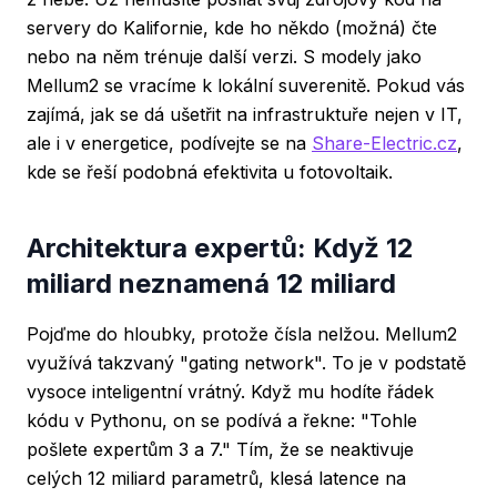
servery do Kalifornie, kde ho někdo (možná) čte
nebo na něm trénuje další verzi. S modely jako
Mellum2 se vracíme k lokální suverenitě. Pokud vás
zajímá, jak se dá ušetřit na infrastruktuře nejen v IT,
ale i v energetice, podívejte se na
Share-Electric.cz
,
kde se řeší podobná efektivita u fotovoltaik.
Architektura expertů: Když 12
miliard neznamená 12 miliard
Pojďme do hloubky, protože čísla nelžou. Mellum2
využívá takzvaný "gating network". To je v podstatě
vysoce inteligentní vrátný. Když mu hodíte řádek
kódu v Pythonu, on se podívá a řekne: "Tohle
pošlete expertům 3 a 7." Tím, že se neaktivuje
celých 12 miliard parametrů, klesá latence na