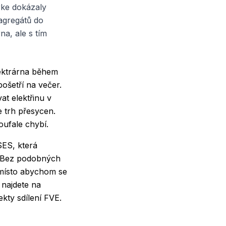
rke dokázaly
 agregátů do
na, ale s tím
lektrárna během
pošetří na večer.
t elektřinu v
e trh přesycen.
oufale chybí.
 SES
, která
ů. Bez podobných
místo abychom se
, najdete na
ekty sdílení FVE.