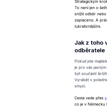
Strategickým kro
To není jen o šet
snížit odběr nebo
zaplaceno. A práv
lukrativnějšími.
Jak z toho
odběratele
Pokud jste majite
je pro vás jasným
být součástí širš
Vyrábět v poledne
smysl.
Cesta vede přes
s
co je v Německu b