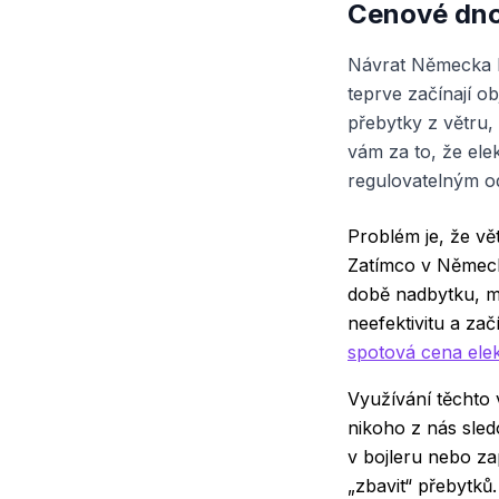
Cenové dno 
Návrat Německa k
teprve začínají 
přebytky z větru,
vám za to, že elek
regulovatelným od
Problém je, že vět
Zatímco v Německ
době nadbytku, m
neefektivitu a zač
spotová cena elek
Využívání těchto 
nikoho z nás sle
v bojleru nebo z
„zbavit“ přebytk