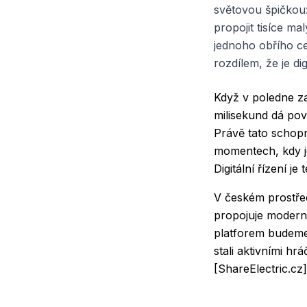
světovou špičkou:
propojit tisíce m
jednoho obřího ce
rozdílem, že je dig
Když v poledne za
milisekund dá pove
Právě tato schopn
momentech, kdy je
Digitální řízení j
V českém prostře
propojuje moderní
platforem budeme
stali aktivními hr
[ShareElectric.cz]