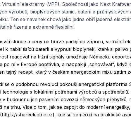
 Virtuální elektrárny (VPP). Společnosti jako Next Kraftwe
alých výrobců, bioplynových stanic, baterií a průmyslových
lku. Ten se navenek chová jako jedna obří jaderná elektrár
itálně řízená a extrémně flexibilní.
svítí slunce a ceny na burze padají do záporu, virtuální e
l k nabití tisíců baterií a vypnutí bioplynek, které si palivo 
ost reagovat na tržní signály umožňuje Německu exportova
 po ní v Evropě poptávka, a naopak ji „schovávat“, když j
e ten tajný recept, který v českém energetickém mixu zatím z
dí se o podobnou revoluci pokouší
energetická platforma
 technologie s lokálními potřebami výrobců a spotřebitel
 v budoucnu jen pasivními dovozci německých přebytků, 
áči na trhu. Více o tom, jak se zapojit do moderní energetiky
(https://shareelectric.cz), kde se zaměřují na praktické asp