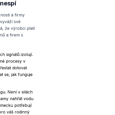
 nespí
osti a firmy
vyváží své
, že výrobci platí
omů a firem s
h signálů izolují.
čné procesy v
estat dotovat
at se, jak funguje
gu. Není v silách
 samy nahřát vodu
ěmecku potřebují
pro váš rodinný