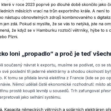
 které v roce 2023 poprvé po dlouhé době skončilo jako č
sledních měsících vrací na trůn exportního krále. A není to
ho nástupu obnovitelných zdrojů kombinovaného s digitaliza
 jen zdá. Pokud si myslíte, že se vás to netýká, jste na o
ená, že když se v Hamburku roztočí větrníky, hýbe to s c
ebo Plzni.
o loni „propadlo“ a proč je teď všech
 současný návrat k exportu, musíme se podívat, co se sta
vé poslední tři jaderné elektrárny a shodou okolností by
o. K tomu se přidala levná elektřina z Francie (kde se po o
návie. Němci udělali čistě ekonomické rozhodnutí: místo aby
řinu prostě koupili levněji u sousedů. Trh zafungoval přesn
nterpretovali jako selhání systému.
iná. Kapacita německých větrných a solárních elektráren př