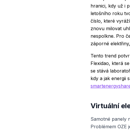
hranici, kdy už i
letošního roku tv
číslo, které vyráž
znovu milovat uhlí
nespolkne. Pro če
záporné elektřiny
Tento trend potvr
Flexidao, která s
se stává laboratoř
kdy a jak energii
smartenergyshare
Virtuální e
Samotné panely na
Problémem OZE je 