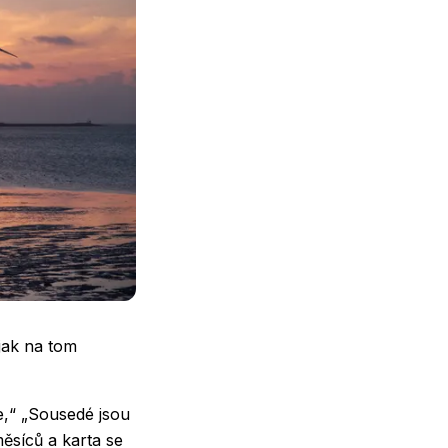
jak na tom
e,“ „Sousedé jsou
měsíců a karta se