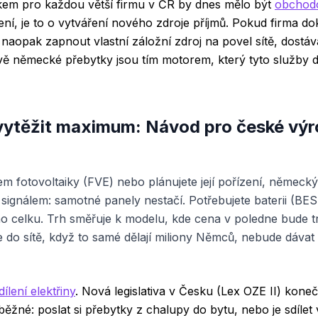
kem pro každou větší firmu v ČR by dnes mělo být
obchodov
ření, je to o vytváření nového zdroje příjmů. Pokud firma 
 naopak zapnout vlastní záložní zdroj na povel sítě, dostáv
ě německé přebytky jsou tím motorem, který tyto služby d
 vytěžit maximum: Návod pro české výr
lem fotovoltaiky (FVE) nebo plánujete její pořízení, německ
 signálem: samotné panely nestačí. Potřebujete baterii (BES
ího celku. Trh směřuje k modelu, kde cena v poledne bude t
 do sítě, když to samé dělají miliony Němců, nebude dáva
dílení elektřiny
. Nová legislativa v Česku (Lex OZE II) kone
ěžné: poslat si přebytky z chalupy do bytu, nebo je sdílet