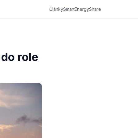
Články
SmartEnergyShare
do role