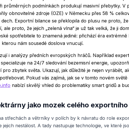
 při průměrných podmínkách produkují masivní přebytky. V p
ořily obnovitelné zdroje (OZE) v Německu přes 58 % celkov
í dech. Exportní bilance se překlopila do plusu ne proto, ž
, ale proto, že jejich „zelená vlna“ je už tak velká, že ji dom
ské spotřebitele to znamená jediné: přichází éra extrémně
, kterou nám sousedé doslova vnucují.
zují i analýzy předních evropských hráčů. Například expert
e specializuje na 24/7 sledování bezemisní energie, upozor
í pro zbytek světa. Ukazují, jak důležité je nejen vyrábět, a
 spotřebovat. Pokud vás zajímá, jak se v tomto novém světě 
.info
nabízí skvělý vhled do problematiky smart gridů a budo
lektrárny jako mozek celého exportního
 střechách a větrníky v polích by k návratu do role export
jejich nestálost. A tady nastupuje technologie, ve které j