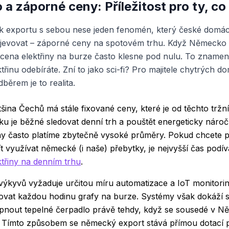
a záporné ceny: Příležitost pro ty, co
 exportu s sebou nese jeden fenomén, který české domácn
objevovat – záporné ceny na spotovém trhu. Když Německo 
 cena elektřiny na burze často klesne pod nulu. To znamená
třinu odebíráte. Zní to jako sci-fi? Pro majitele chytrých d
běrem je to realita.
šina Čechů má stále fixované ceny, které je od těchto tržníc
u je běžné sledovat denní trh a pouštět energeticky náro
y často platíme zbytečně vysoké průměry. Pokud chcete př
ít využívat německé (i naše) přebytky, je nejvyšší čas podív
třiny na denním trhu
.
výkyvů vyžaduje určitou míru automatizace a IoT monitorin
dovat každou hodinu grafy na burze. Systémy však dokáží
apnout tepelné čerpadlo právě tehdy, když se sousedé v N
ů. Tímto způsobem se německý export stává přímou dotací 