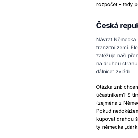
rozpočet – tedy 
Česká repub
Návrat Německa k
tranzitní zemí. E
zatěžuje naši pře
na druhou stranu 
dálnice“ zvládli.
Otázka zní: chcem
účastníkem? S tím
(zejména z Německ
Pokud nedokážeme
kupovat drahou š
ty německé „dárky