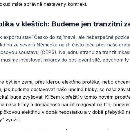
pokud máte správně nastavený kontrakt.
lika v kleštích: Budeme jen tranzitní 
 exportu staví Česko do zajímavé, ale nebezpečné pozice
lektřina ze severu Německa na jih často teče přes naše drát
nosovou soustavu (ČEPS). Na jednu stranu za tranzit inkas
musíme investovat miliardy do posilování sítě, abychom t
e být jen zemí, přes kterou elektřina protéká, nebo chcem
, jak budeme odstavovat naše uhelné bloky, se naše závis
a) bude zvyšovat. Klíčem k přežití v tomto novém prostředí 
 naše firmy a domácnosti naučit reagovat na trh, budem
pičkovou elektřinu v době nedostatku a v době přebytků n
“ využít.