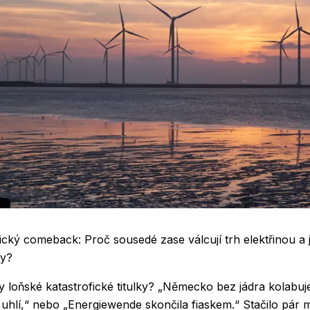
ký comeback: Proč sousedé zase válcují trh elektřinou a 
vy?
ty loňské katastrofické titulky? „Německo bez jádra kolabuj
 uhlí,“ nebo „Energiewende skončila fiaskem.“ Stačilo pár 