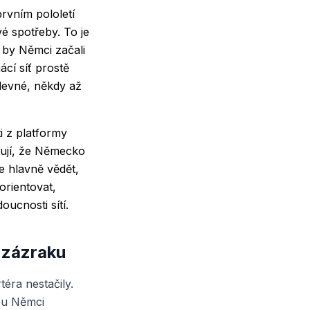
rvním pololetí
é spotřeby. To je
e by Němci začali
ácí síť prostě
 levné, někdy až
i z platformy
ňují, že Německo
le hlavně vědět,
orientovat,
ucnosti sítí.
 zázraku
éra nestačily.
sou Němci