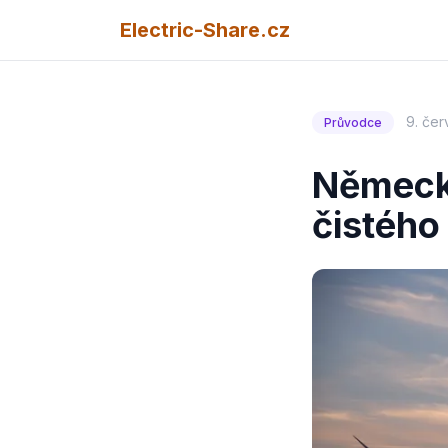
Electric-Share.cz
9. če
Průvodce
Německo
čistého