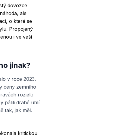
istý dovozce
 náhoda, ale
cí, o které se
mylu. Propojený
enou i ve vaší
no jinak?
lo v roce 2023.
ly ceny zemního
pravách rozjelo
 pálili drahé uhlí
ě tak, jak měl.
ekonala kritickou