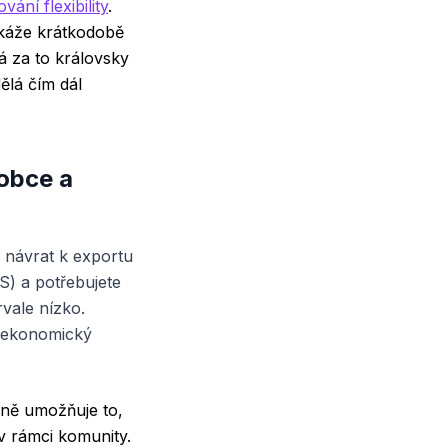
ání flexibility
.
dokáže krátkodobě
á za to královsky
ělá čím dál
obce a
ý návrat k exportu
S) a potřebujete
rvale nízko.
t ekonomický
čně umožňuje to,
 v rámci komunity.