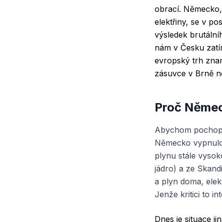
obrací. Německo,
elektřiny, se v po
výsledek brutální
nám v Česku zatím
evropský trh znam
zásuvce v Brně n
Proč Německ
Abychom pochopili
Německo vypnulo s
plynu stále vysok
jádro) a ze Skandi
a plyn doma, elekt
Jenže kritici to i
Dnes je situace j