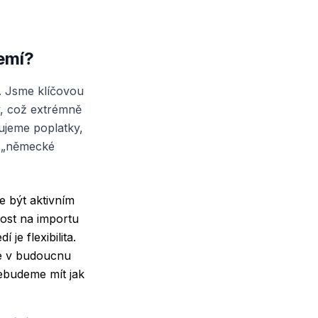
zemí?
. Jsme klíčovou
y, což extrémně
ujeme poplatky,
y „německé
e být aktivním
lost na importu
je flexibilita.
e v budoucnu
ebudeme mít jak