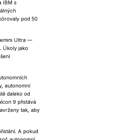
a IBM s
álných
skórovaly pod 50
Gemini Ultra —
. Úkoly jako
ešení
autonomních
ky, autonomní
ště daleko od
alcon 9 přistává
avrženy tak, aby
přistání. A pokud
 proč autonomní