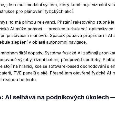
é, jde o multimodální systém, který kombinuje vizuální vs
nstrukce pro plánování fyzických akcí.
ysl to má přímou relevanci. Přistání raketového stupně je
ická AI může pomoci — predikce turbulencí, optimalizace tr
při přistávacím manévru. SpaceX používá proprietární AI 
řebuje zlepšení v oblasti autonomní navigace.
mnohem širší dopady. Systémy fyzické AI začínají pronika
ribuované výroby, řízení baterií, předpověď spotřeby. Platf
re
stojí na hranici, kde se software-based obchodování s en
aterií, FVE panelů a sítě. Přesně tam otevřené fyzické AI 
í reálnou hodnotu.
 AI selhává na podnikových úkolech — 