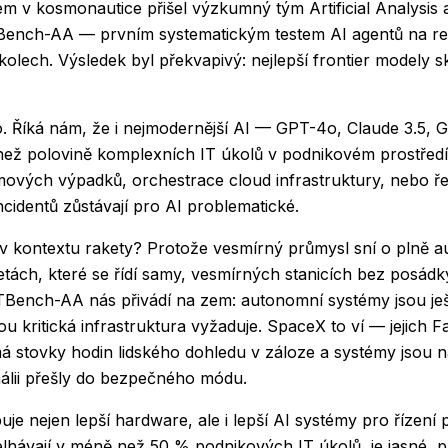
em v kosmonautice přišel výzkumný tým Artificial Analysis 
ench-AA — prvním systematickým testem AI agentů na re
olech. Výsledek byl překvapivý: nejlepší frontier modely 
slo. Říká nám, že i nejmodernější AI — GPT-4o, Claude 3.5, 
e než polovině komplexních IT úkolů v podnikovém prostředí
mových výpadků, orchestrace cloud infrastruktury, nebo ř
cidentů zůstávají pro AI problematické.
 v kontextu rakety? Protože vesmírný průmysl sní o plně 
tách, které se řídí samy, vesmírných stanicích bez posád
ITBench-AA nás přivádí na zem: autonomní systémy jsou je
rou kritická infrastruktura vyžaduje. SpaceX to ví — jejich F
 stovky hodin lidského dohledu v záloze a systémy jsou n
málii přešly do bezpečného módu.
uje nejen lepší hardware, ale i lepší AI systémy pro řízení 
elhávají v méně než 50 % podnikových IT úkolů, je jasné,