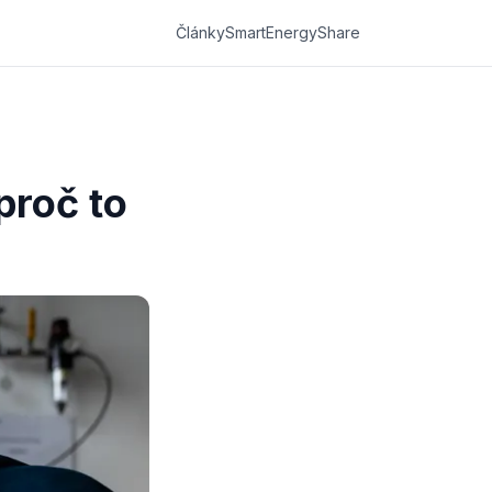
Články
SmartEnergyShare
proč to