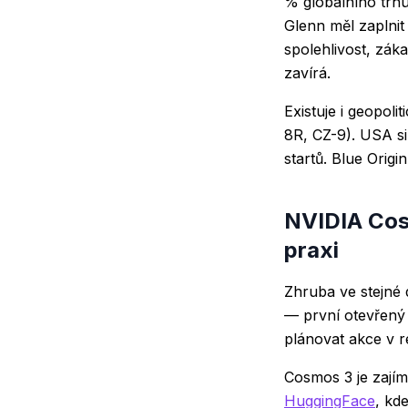
% globálního trhu
Glenn měl zaplni
spolehlivost, zák
zavírá.
Existuje i geopol
8R, CZ-9). USA s
startů. Blue Orig
NVIDIA Cos
praxi
Zhruba ve stejné 
— první otevřený 
plánovat akce v r
Cosmos 3 je zajím
HuggingFace
, kd