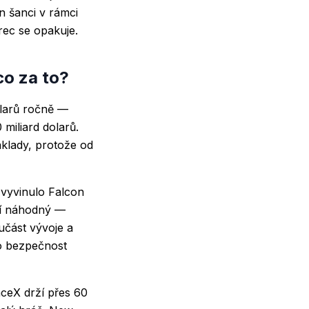
n šanci v rámci
ec se opakuje.
co za to?
olarů ročně —
 miliard dolarů.
áklady, protože od
 vyvinulo Falcon
ení náhodný —
učást vývoje a
lo bezpečnost
aceX drží přes 60