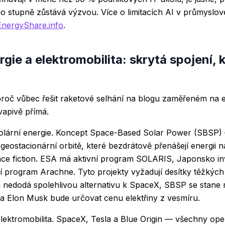
ho stupně zůstává výzvou. Více o limitacích AI v průmyslov
nergyShare.info
.
gie a elektromobilita: skrytá spojení, 
roč vůbec řešit raketové selhání na blogu zaměřeném na e
vapivě přímá.
solární energie. Koncept Space-Based Solar Power (SBSP
 geostacionární orbitě, které bezdrátově přenášejí energii 
ence fiction. ESA má aktivní program SOLARIS, Japonsko i
 program Arachne. Tyto projekty vyžadují desítky těžkých 
n nedodá spolehlivou alternativu k SpaceX, SBSP se stan
a Elon Musk bude určovat cenu elektřiny z vesmíru.
elektromobilita. SpaceX, Tesla a Blue Origin — všechny op