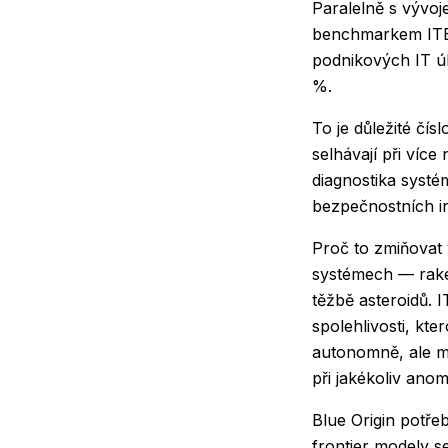
Paralelně s vývoj
benchmarkem ITB
podnikových IT úk
%.
To je důležité čí
selhávají při víc
diagnostika systé
bezpečnostních in
Proč to zmiňovat
systémech — rake
těžbě asteroidů. 
spolehlivosti, kte
autonomně, ale má
při jakékoliv ano
Blue Origin potřeb
frontier modely s