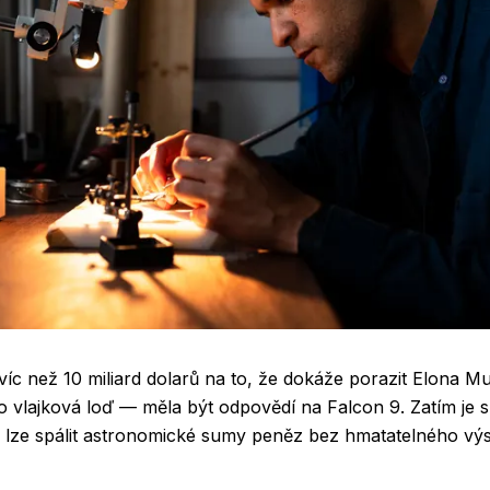
 víc než 10 miliard dolarů na to, že dokáže porazit Elona M
vlajková loď — měla být odpovědí na Falcon 9. Zatím je s
e lze spálit astronomické sumy peněz bez hmatatelného výs