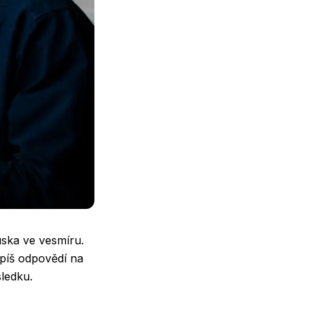
uska ve vesmíru.
píš odpovědí na
ledku.