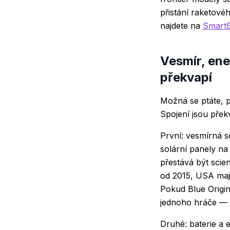
přistání raketové
najdete na
SmartE
Vesmír, ener
překvapí
Možná se ptáte, p
Spojení jsou přek
První: vesmírná 
solární panely na
přestává být sci
od 2015, USA mají
Pokud Blue Origi
jednoho hráče — 
Druhé: baterie a 