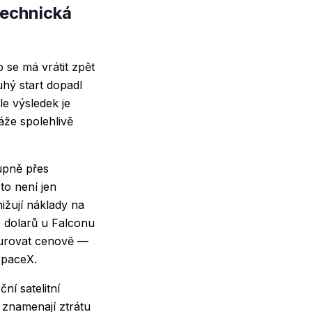
technická
 se má vrátit zpět
uhý start dopadl
le výsledek je
áže spolehlivě
tupně přes
o není jen
ižují náklady na
0 dolarů u Falconu
kurovat cenově —
SpaceX.
ní satelitní
í znamenají ztrátu