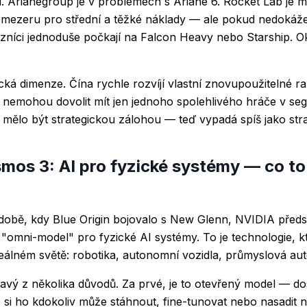
. Arianegroup je v problémech s Ariane 6. Rocket Lab je 
t mezeru pro střední a těžké náklady — ale pokud nedokáž
azníci jednoduše počkají na Falcon Heavy nebo Starship. Okn
itická dimenze. Čína rychle rozvíjí vlastní znovupoužitelné 
i nemohou dovolit mít jen jednoho spolehlivého hráče v s
in mělo být strategickou zálohou — teď vypadá spíš jako stra
mos 3: AI pro fyzické systémy — co t
době, kdy Blue Origin bojovalo s New Glenn, NVIDIA předs
"omni-model" pro fyzické AI systémy. To je technologie, k
eálném světě: robotika, autonomní vozidla, průmyslová au
avý z několika důvodů. Za prvé, je to otevřený model — d
e si ho kdokoliv může stáhnout, fine-tunovat nebo nasadit 