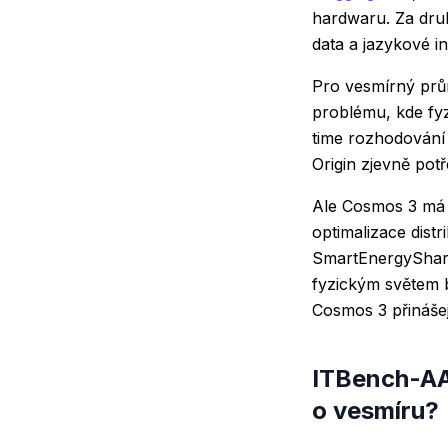
hardwaru. Za druh
data a jazykové i
Pro vesmírný prům
problému, kde fyz
time rozhodování 
Origin zjevně pot
Ale Cosmos 3 má 
optimalizace dist
SmartEnergySha
fyzickým světem b
Cosmos 3 přinášej
ITBench-AA:
o vesmíru?