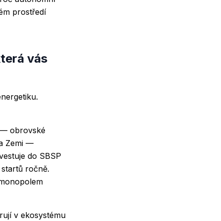
ém prostředí
která vás
nergetiku.
) — obrovské
na Zemi —
nvestuje do SBSP
startů ročně.
e monopolem
erují v ekosystému