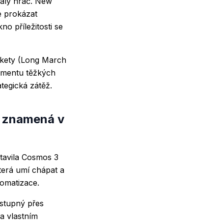
malý hráč. New
e prokázat
o příležitosti se
rakety (Long March
egmentu těžkých
tegická zátěž.
o znamená v
tavila Cosmos 3
terá umí chápat a
tomatizace.
ostupný přes
na vlastním