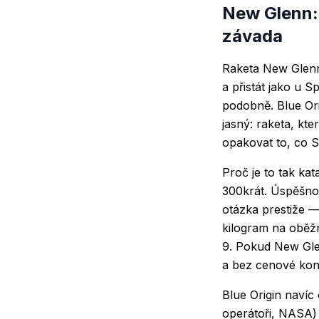
New Glenn: 
závada
Raketa New Glenn 
a přistát jako u 
podobně. Blue Ori
jasný: raketa, kt
opakovat to, co 
Proč je to tak ka
300krát. Úspěšno
otázka prestiže —
kilogram na oběžn
9. Pokud New Gle
a bez cenové kon
Blue Origin navíc
operátoři, NASA) 