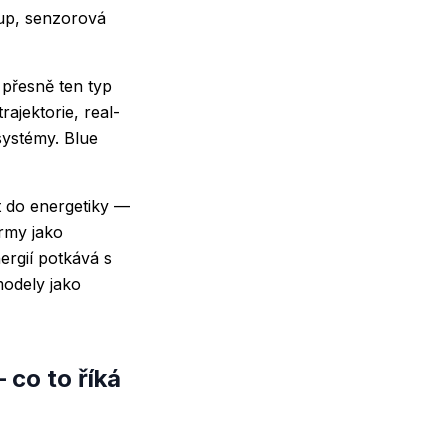
tup, senzorová
 přesně ten typ
ajektorie, real-
systémy. Blue
t do energetiky —
ormy jako
ergií potkává s
modely jako
co to říká