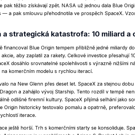
se pak těžko získávají zpět. NASA už jednou dala Blue Origi
 — a pak smlouvu přehodnotila ve prospěch SpaceX. Vzor
a strategická katastrofa: 10 miliard a 
 financoval Blue Origin tempem přibližně jedné miliardy d
cie, aby zaplatil za rakety. Celkové investice přesahují 10
ceX dosáhlo srovnatelné spolehlivosti s výrazně nižšími n
 na komerčním modelu s rychlou iterací.
valo na New Glenn přes deset let. SpaceX za stejnou dobu
Dragon a zahájilo vývoj Starship. Tento rozdíl v tempě n
lně odlišné firemní kultury. SpaceX přijímá selhání jako so
lue Origin historicky testovalo pomalu a opatrně, preferova
chlostí iterace.
uace ještě horší. Trh s komerčními starty se konsoliduje. Sp