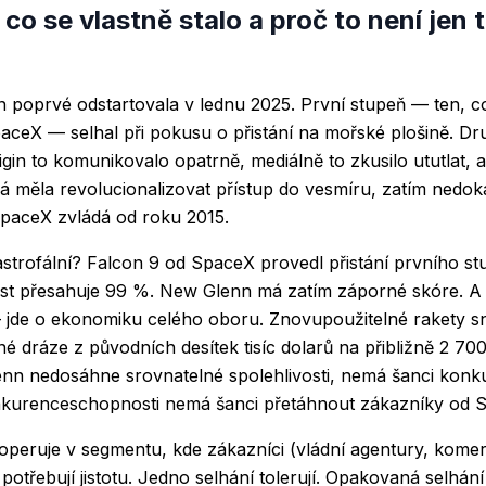
co se vlastně stalo a proč to není jen 
poprvé odstartovala v lednu 2025. První stupeň — ten, co
SpaceX — selhal při pokusu o přistání na mořské plošině. Dr
gin to komunikovalo opatrně, mediálně to zkusilo ututlat, a
erá měla revolucionalizovat přístup do vesmíru, zatím nedok
SpaceX zvládá od roku 2015.
tastrofální? Falcon 9 od SpaceX provedl přistání prvního s
st přesahuje 99 %. New Glenn má zatím záporné skóre. A t
 jde o ekonomiku celého oboru. Znovupoužitelné rakety sn
é dráze z původních desítek tisíc dolarů na přibližně 2 70
nn nedosáhne srovnatelné spolehlivosti, nemá šanci kon
kurenceschopnosti nemá šanci přetáhnout zákazníky od 
 operuje v segmentu, kde zákazníci (vládní agentury, komerč
potřebují jistotu. Jedno selhání tolerují. Opakovaná selhán