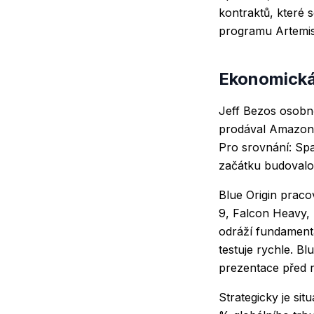
kontraktů, které 
programu Artemis
Ekonomická 
Jeff Bezos osobně
prodával Amazon ak
Pro srovnání: Spa
začátku budovalo
Blue Origin praco
9, Falcon Heavy, 
odráží fundamentá
testuje rychle. B
prezentace před ry
Strategicky je sit