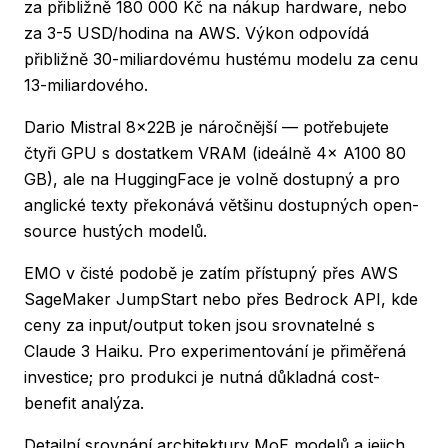
za přibližně 180 000 Kč na nákup hardware, nebo
za 3-5 USD/hodina na AWS. Výkon odpovídá
přibližně 30-miliardovému hustému modelu za cenu
13-miliardového.
Dario Mistral 8x22B je náročnější — potřebujete
čtyři GPU s dostatkem VRAM (ideálně 4× A100 80
GB), ale na HuggingFace je volně dostupný a pro
anglické texty překonává většinu dostupných open-
source hustých modelů.
EMO v čisté podobě je zatím přístupný přes AWS
SageMaker JumpStart nebo přes Bedrock API, kde
ceny za input/output token jsou srovnatelné s
Claude 3 Haiku. Pro experimentování je přiměřená
investice; pro produkci je nutná důkladná cost-
benefit analýza.
Detailní srovnání architektury MoE modelů a jejich