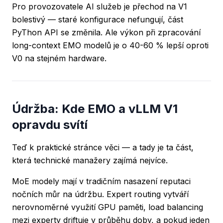
Pro provozovatele AI služeb je přechod na V1
bolestivý — staré konfigurace nefungují, část
PyThon API se změnila. Ale výkon při zpracování
long-context EMO modelů je o 40-60 % lepší oproti
V0 na stejném hardware.
Údržba: Kde EMO a vLLM V1
opravdu svítí
Teď k praktické stránce věci — a tady je ta část,
která technické manažery zajímá nejvíce.
MoE modely mají v tradičním nasazení reputaci
nočních můr na údržbu. Expert routing vytváří
nerovnoměrné využití GPU paměti, load balancing
mezi experty driftuje v průběhu doby, a pokud jeden