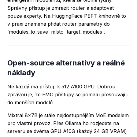
emergentní modularitu, která se tvořila týdny.
Správný přístup je zmrazit router a adaptovat
pouze experty. Na HuggingFace PEFT knihovně to
v praxi znamená přidat router parametry do
`modules_to_save` místo `target_modules`.
Open-source alternativy a reálné
náklady
Ne každý má přístup k 512 A100 GPU. Dobrou
zprávou je, že EMO přístupy se pomalu přesouvají i
do menších modelů.
Mixtral 8x7B je stále nejdostupnějším MoE modelem
pro vlastní provoz. Přes Ollama ho rozjedete na
serveru se dvěma GPU A10G (každý 24 GB VRAM)