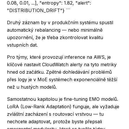
0.08, 0.01, ...], "entropy": 1.82, "alert":
"DISTRIBUTION_DRIFT"} ```
Druhý záznam by v produkčním systému spustil
automatický rebalancing — nebo minimálně
upozornění, že je třeba zkontrolovat kvalitu
vstupních dat.
Pro týmy, které provozují inference na AWS, je
klíčové nastavit CloudWatch alerty na tyto metriky
hned od začátku. Zpětné dohledávání problémů
přes logy je v MoE systémech exponenciálně těžší
než u hustých modelů.
Samostatnou kapitolou je fine-tuning EMO modelů.
LoRA (Low-Rank Adaptation) funguje, ale vyžaduje
zvláštní zacházení s routovací vrstvou — tu
nechcete adaptovat, protože byste přepsali