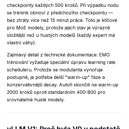
checkpointy každých 500 kroků. Při výpadku nodu
se trénink obnoví z předchozího checkpointu —
bez ztráty více než 15 minut práce. Toto je klíčové
pro MoE modely, protože jejich stav je výrazně
složitější než u hustých modelů (každý expert má
vlastní váhy).
Zajímavý detail z technické dokumentace: EMO
trénování vyžaduje speciální úpravu learning rate
scheduleru. Protože se modularita vynořuje
postupně, je potřeba delší "warm-up" fáze a
konzervativnější decay. Autoři skončili na warm-up
2000 kroků oproti standardním 400-800 pro
srovnatelné husté modely.
vLLM V1: Proč byla V0 v podstatě