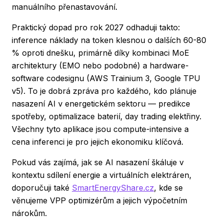
manuálního přenastavování.
Praktický dopad pro rok 2027 odhaduji takto:
inference náklady na token klesnou o dalších 60-80
% oproti dnešku, primárně díky kombinaci MoE
architektury (EMO nebo podobné) a hardware-
software codesignu (AWS Trainium 3, Google TPU
v5). To je dobrá zpráva pro každého, kdo plánuje
nasazení AI v energetickém sektoru — predikce
spotřeby, optimalizace baterií, day trading elektřiny.
Všechny tyto aplikace jsou compute-intensive a
cena inferenci je pro jejich ekonomiku klíčová.
Pokud vás zajímá, jak se AI nasazení škáluje v
kontextu sdílení energie a virtuálních elektráren,
doporučuji také
SmartEnergyShare.cz
, kde se
věnujeme VPP optimizérům a jejich výpočetním
nárokům.