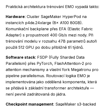
Praktická architektura trénování EMO vypadá takto:
Hardware
: Cluster SageMaker HyperPod na
instancích p4de.24xlarge (8× A100 80GB).
Komunikační backplane přes EFA (Elastic Fabric
Adapter) s propustností 400 Gb/s mezi nody. Při
trénování modelu v rozsahu 47B parametrů autoři
použili 512 GPU po dobu přibližně tří týdnů.
Software stack
: FSDP (Fully Sharded Data
Parallelism) přes PyTorch, FlashAttention-2 pro
attention mechanismy a vlastní fork Megatronu pro
pipeline parallelismus. Routovací logika EMO je
implementována jako oddělená komponenta, která
se přidává k základní transformer architektuře —
není pevně zadrátovaná do jádra.
Checkpoint management
: SageMaker s3-backed