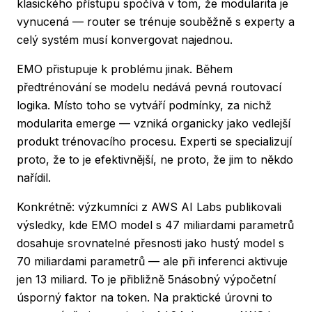
klasického přístupu spočívá v tom, že modularita je
vynucená — router se trénuje souběžně s experty a
celý systém musí konvergovat najednou.
EMO přistupuje k problému jinak. Během
předtrénování se modelu nedává pevná routovací
logika. Místo toho se vytváří podmínky, za nichž
modularita
emerge
— vzniká organicky jako vedlejší
produkt trénovacího procesu. Experti se specializují
proto, že to je efektivnější, ne proto, že jim to někdo
nařídil.
Konkrétně: výzkumníci z AWS AI Labs publikovali
výsledky, kde EMO model s 47 miliardami parametrů
dosahuje srovnatelné přesnosti jako hustý model s
70 miliardami parametrů — ale při inferenci aktivuje
jen 13 miliard. To je přibližně 5násobný výpočetní
úsporný faktor na token. Na praktické úrovni to