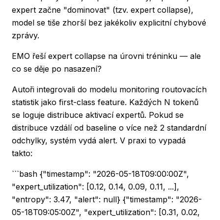
expert začne "dominovat" (tzv. expert collapse),
model se tiše zhorší bez jakékoliv explicitní chybové
zprávy.
EMO řeší expert collapse na úrovni tréninku — ale
co se děje po nasazení?
Autoři integrovali do modelu monitoring routovacích
statistik jako first-class feature. Každých N tokenů
se loguje distribuce aktivací expertů. Pokud se
distribuce vzdálí od baseline o více než 2 standardní
odchylky, systém vydá alert. V praxi to vypadá
takto:
```bash {"timestamp": "2026-05-18T09:00:00Z",
"expert_utilization": [0.12, 0.14, 0.09, 0.11, ...],
"entropy": 3.47, "alert": null} {"timestamp": "2026-
05-18T09:05:00Z", "expert_utilization": [0.31, 0.02,