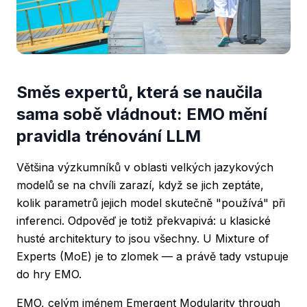
Směs expertů, která se naučila
sama sobě vládnout: EMO mění
pravidla trénování LLM
Většina výzkumníků v oblasti velkých jazykových
modelů se na chvíli zarazí, když se jich zeptáte,
kolik parametrů jejich model skutečně "používá" při
inferenci. Odpověď je totiž překvapivá: u klasické
husté architektury to jsou všechny. U Mixture of
Experts (MoE) je to zlomek — a právě tady vstupuje
do hry EMO.
EMO, celým jménem
Emergent Modularity through