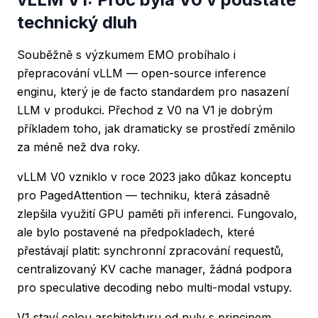
technický dluh
Souběžně s výzkumem EMO probíhalo i
přepracování vLLM — open-source inference
enginu, který je de facto standardem pro nasazení
LLM v produkci. Přechod z V0 na V1 je dobrým
příkladem toho, jak dramaticky se prostředí změnilo
za méně než dva roky.
vLLM V0 vzniklo v roce 2023 jako důkaz konceptu
pro PagedAttention — techniku, která zásadně
zlepšila využití GPU paměti při inferenci. Fungovalo,
ale bylo postavené na předpokladech, které
přestávají platit: synchronní zpracování requestů,
centralizovaný KV cache manager, žádná podpora
pro speculative decoding nebo multi-modal vstupy.
V1 staví celou architekturu od nuly s principem