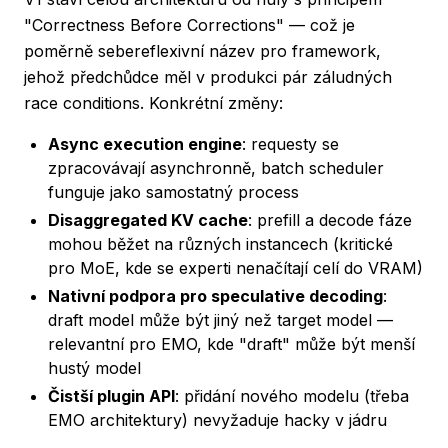
"Correctness Before Corrections" — což je
poměrně sebereflexivní název pro framework,
jehož předchůdce měl v produkci pár záludných
race conditions. Konkrétní změny:
Async execution engine
: requesty se
zpracovávají asynchronně, batch scheduler
funguje jako samostatný process
Disaggregated KV cache
: prefill a decode fáze
mohou běžet na různých instancech (kritické
pro MoE, kde se experti nenačítají celí do VRAM)
Nativní podpora pro speculative decoding
:
draft model může být jiný než target model —
relevantní pro EMO, kde "draft" může být menší
hustý model
Čistší plugin API
: přidání nového modelu (třeba
EMO architektury) nevyžaduje hacky v jádru