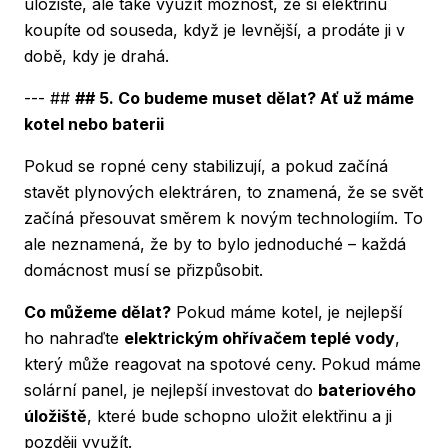
úložiště, ale také využít možnost, že si elektřinu
koupíte od souseda, když je levnější, a prodáte ji v
době, kdy je drahá.
--- ##
## 5. Co budeme muset dělat? Ať už máme
kotel nebo baterii
Pokud se ropné ceny stabilizují, a pokud začíná
stavět plynových elektráren, to znamená, že se svět
začíná přesouvat směrem k novým technologiím. To
ale neznamená, že by to bylo jednoduché – každá
domácnost musí se přizpůsobit.
Co můžeme dělat?
Pokud máme kotel, je nejlepší
ho nahraďte
elektrickým ohřívačem teplé vody
,
který může reagovat na spotové ceny. Pokud máme
solární panel, je nejlepší investovat do
bateriového
úložiště
, které bude schopno uložit elektřinu a ji
později využít.