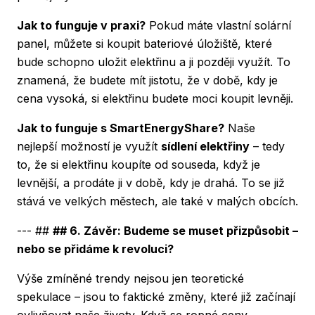
Jak to funguje v praxi?
Pokud máte vlastní solární
panel, můžete si koupit bateriové úložiště, které
bude schopno uložit elektřinu a ji později využít. To
znamená, že budete mít jistotu, že v době, kdy je
cena vysoká, si elektřinu budete moci koupit levněji.
Jak to funguje s SmartEnergyShare?
Naše
nejlepší možností je využít
sídlení elektřiny
– tedy
to, že si elektřinu koupíte od souseda, když je
levnější, a prodáte ji v době, kdy je drahá. To se již
stává ve velkých městech, ale také v malých obcích.
--- ##
## 6. Závěr: Budeme se muset přizpůsobit –
nebo se přidáme k revoluci?
Výše zmíněné trendy nejsou jen teoretické
spekulace – jsou to faktické změny, které již začínají
ovlivňovat naše životy. Když se ropné ceny