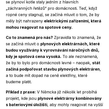
se plynoví kotle staly jedním z hlavních
„záchranných řetězů“ pro domácnosti. Teď, když
ropné ceny stagnují, se začíná mluvit o tom, že by
měly být nahrazeny
elektrickými zařízeními, která
mohou reagovat na spotové ceny.
Co to znamená pro nás?
Zpravidla to znamená, že
se začíná mluvit o
plynových elektrárnách, které
budou využívány k vyrovnávání náročných dnů,
kdy je spotová cena vysoká.
To ale neznamená,
že by to bylo pro domácnosti levné – naopak,
stát
začíná podpořovat stavbu plynových elektráren
,
a to bude mít dopad na ceně elektřiny, které
budeme platit.
Příklad z praxe:
V Němcka již několik let probíhá
projekt, kde jsou
plynové elektrárny kombinovány
s bateriovými úložišti
, aby mohly reagovat na vyšší