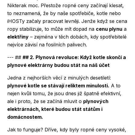
Nikterak moc. Přestože ropné ceny začínají klesat,
to neznamená, že by naše spotřebiče, kotle nebo
iHOSTy začaly pracovat levněji. Jenže když se cena
ropy stabilizuje, to může mít dopad na
cenu plynu
a
elektřiny
– zejména v těch dobách, kdy spotřebitelé
nejvíce závisí na fosilních palivech.
--- ##
## 2. Plynová revoluce: Když kotle skončí a
plynové elektrárny budou stát na náš účet
Jedna z nejhorších věcí z minulých desetiletí:
plynové kotle se stávají reliktem minulosti.
A to
nejen kvůli tomu, že jsou dnes již špatně efektivní,
ale i proto, že se začíná mluvit o
plynových
elektrárnách, které budou stát státům i
domácnostem.
Jak to funguje? Dříve, kdy byly ropné ceny vysoké,