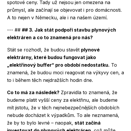
spotové ceny. Tady už nejsou jen omezena na
průmysl, ale začínají se objevovat i pro domácnosti.
A to nejen v Německu, ale i na našem území.
--- ##
## 3. Jak stát podpoří stavbu plynových
elektráren a co to znamená pro nás?
Stát se rozhodl, že budou stavět
plynové
elektrárny, které budou fungovat jako
„elektřinový buffer“ pro období nedostatku.
To
znamená, že budou moci reagovat na výkyvy cen, a
to i během těch nejdražších hodin dne.
Co to má za následek?
Zpravidla to znamená, že
budeme platit vyšší ceny za elektřinu, ale budeme
mít jistotu, že v těch nejnebezpečnějších obdobích
nebude docházet k výpadkům. To ale neznamená,
že by to bylo levné – naopak,
stát začíná
investovat do plynových elektráren
, což může