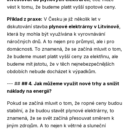
vést k tomu, že budeme platit vyšší spotové ceny.
Příklad z praxe:
V Česku je již několik let v
diskutování stavba
plynové elektrárny v Litvínově
,
která by mohla být využívána k vyrovnávání
náročných dnů. A to nejen pro průmysl, ale i pro
domácnosti. To znamená, že se začíná mluvit o tom,
že budeme muset platit vyšší ceny za elektřinu, ale
budeme mít jistotu, že v těch nejnebezpečnějších
obdobích nebude docházet k výpadkům.
--- ##
## 4. Jak můžeme využít nové trhy a snížit
náklady na energii?
Pokud se začíná mluvit o tom, že ropné ceny budou
stabilní, a že budou stavět plynové elektrárny, to
znamená, že se svět začíná přesouvat směrem k
jiným zdrojům. A to nejen k větrné a sluneční