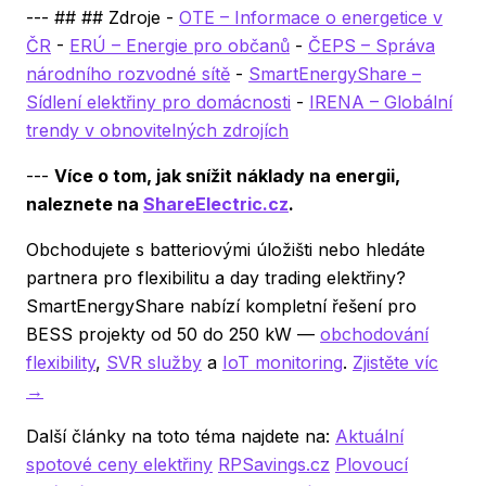
--- ## ## Zdroje -
OTE – Informace o energetice v
ČR
-
ERÚ – Energie pro občanů
-
ČEPS – Správa
národního rozvodné sítě
-
SmartEnergyShare –
Sídlení elektřiny pro domácnosti
-
IRENA – Globální
trendy v obnovitelných zdrojích
---
Více o tom, jak snížit náklady na energii,
naleznete na
ShareElectric.cz
.
Obchodujete s batteriovými úložišti nebo hledáte
partnera pro flexibilitu a day trading elektřiny?
SmartEnergyShare nabízí kompletní řešení pro
BESS projekty od 50 do 250 kW —
obchodování
flexibility
,
SVR služby
a
IoT monitoring
.
Zjistěte víc
→
Další články na toto téma najdete na:
Aktuální
spotové ceny elektřiny
RPSavings.cz
Plovoucí