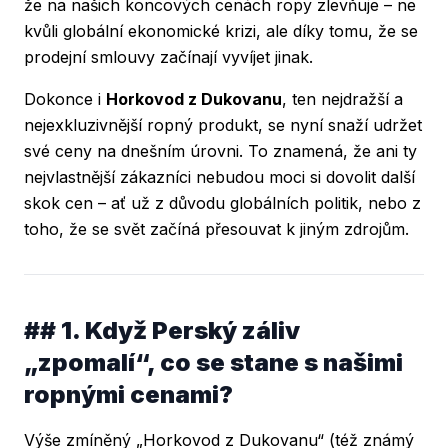
že na našich koncových cenách ropy zlevňuje – ne
kvůli globální ekonomické krizi, ale díky tomu, že se
prodejní smlouvy začínají vyvíjet jinak.
Dokonce i
Horkovod z Dukovanu
, ten nejdražší a
nejexkluzivnější ropný produkt, se nyní snaží udržet
své ceny na dnešním úrovni. To znamená, že ani ty
nejvlastnější zákazníci nebudou moci si dovolit další
skok cen – ať už z důvodu globálních politik, nebo z
toho, že se svět začíná přesouvat k jiným zdrojům.
## 1. Když Perský záliv
„zpomalí“, co se stane s našimi
ropnými cenami?
Výše zmíněný „Horkovod z Dukovanu“ (též známý