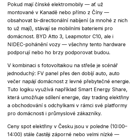
Pokud mají čínské elektromobily — ať už
montované v Kanadě nebo přímo z Číny —
obsahovat bi-directionální nabíjení (a mnohé z nich
to už mají), stávají se mobilními bateriemi pro
domácnost. BYD Atto 3, Leapmotor C10, ale i
NIDEC-pohánění vozy — všechny tento hardware
podporují nebo ho brzy podporovat budou.
V kombinaci s fotovoltaikou na střeše je scénář
jednoduchý: FV panel přes den dobíjí auto, auto
večer napájí domácnost z levné přebytečné energie.
Tuto logiku využívá například
Smart Energy Share
,
která umožňuje sdílení energie, day trading elektřiny
a obchodování s odchylkami v rámci své platformy
pro domácnosti i průmyslové zákazníky.
Ceny spot elektřiny v Česku jsou v poledne (10:00–
14:00) stále častěji záporné nebo velmi nízké —