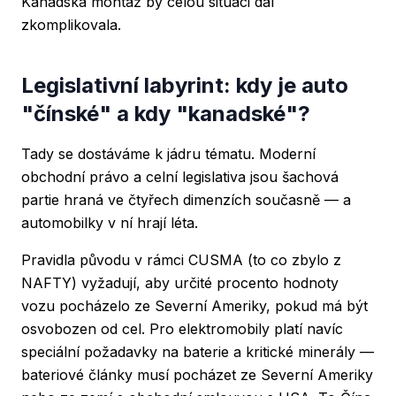
Kanadská montáž by celou situaci dál
zkomplikovala.
Legislativní labyrint: kdy je auto
"čínské" a kdy "kanadské"?
Tady se dostáváme k jádru tématu. Moderní
obchodní právo a celní legislativa jsou šachová
partie hraná ve čtyřech dimenzích současně — a
automobilky v ní hrají léta.
Pravidla původu v rámci CUSMA (to co zbylo z
NAFTY) vyžadují, aby určité procento hodnoty
vozu pocházelo ze Severní Ameriky, pokud má být
osvobozen od cel. Pro elektromobily platí navíc
speciální požadavky na baterie a kritické minerály —
bateriové články musí pocházet ze Severní Ameriky