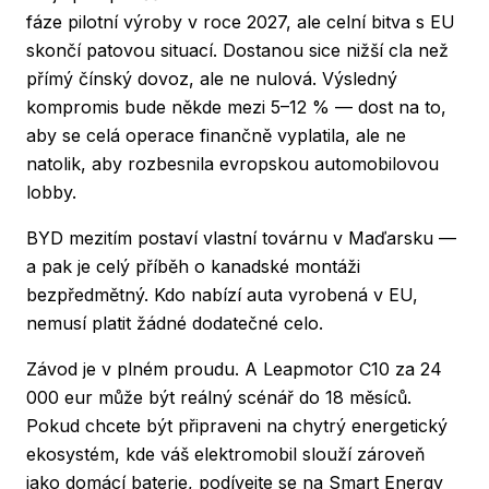
fáze pilotní výroby v roce 2027, ale celní bitva s EU
skončí patovou situací. Dostanou sice nižší cla než
přímý čínský dovoz, ale ne nulová. Výsledný
kompromis bude někde mezi 5–12 % — dost na to,
aby se celá operace finančně vyplatila, ale ne
natolik, aby rozbesnila evropskou automobilovou
lobby.
BYD mezitím postaví vlastní továrnu v Maďarsku —
a pak je celý příběh o kanadské montáži
bezpředmětný. Kdo nabízí auta vyrobená v EU,
nemusí platit žádné dodatečné celo.
Závod je v plném proudu. A Leapmotor C10 za 24
000 eur může být reálný scénář do 18 měsíců.
Pokud chcete být připraveni na chytrý energetický
ekosystém, kde váš elektromobil slouží zároveň
jako domácí baterie, podívejte se na
Smart Energy