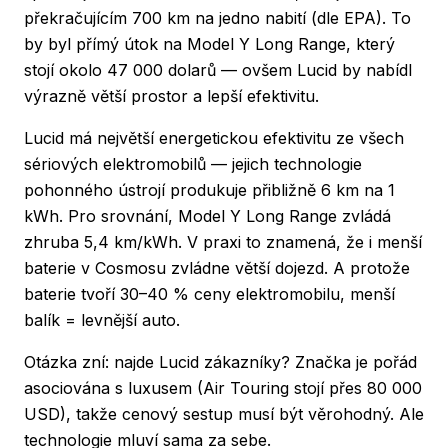
překračujícím 700 km na jedno nabití (dle EPA). To
by byl přímý útok na Model Y Long Range, který
stojí okolo 47 000 dolarů — ovšem Lucid by nabídl
výrazně větší prostor a lepší efektivitu.
Lucid má největší energetickou efektivitu ze všech
sériových elektromobilů — jejich technologie
pohonného ústrojí produkuje přibližně 6 km na 1
kWh. Pro srovnání, Model Y Long Range zvládá
zhruba 5,4 km/kWh. V praxi to znamená, že i menší
baterie v Cosmosu zvládne větší dojezd. A protože
baterie tvoří 30–40 % ceny elektromobilu, menší
balík = levnější auto.
Otázka zní: najde Lucid zákazníky? Značka je pořád
asociována s luxusem (Air Touring stojí přes 80 000
USD), takže cenový sestup musí být věrohodný. Ale
technologie mluví sama za sebe.