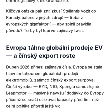
unijní legislativy k elektromobilitě.
Klíčová otázka pak zní: zkusí Stellantis vozit do
Kanady baterie z jiných zdrojů — třeba z
evropských gigafaktorií — aby splnil pravidla
původu? To by byl teprve zajímavý twist.
Evropa táhne globální prodeje EV
— a čínský export roste
Duben 2026 přinesl zajímavá čísla. Evropa se stala
hlavním tahounem globálních prodejů
elektromobilů, zatímco čínský export surpoval.
Čínští výrobci — BYD, NIO, Xpeng a samozřejmě
Leapmotor — masivně navyšují dodávky do Evropy,
přičemž se snaží utilizovat kapacity před tím, než
celní politika přitvrdí ještě víc.