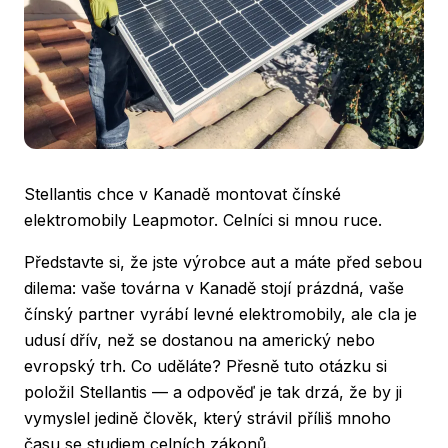
Stellantis chce v Kanadě montovat čínské
elektromobily Leapmotor. Celníci si mnou ruce.
Představte si, že jste výrobce aut a máte před sebou
dilema: vaše továrna v Kanadě stojí prázdná, vaše
čínský partner vyrábí levné elektromobily, ale cla je
udusí dřív, než se dostanou na americký nebo
evropský trh. Co uděláte? Přesně tuto otázku si
položil Stellantis — a odpověď je tak drzá, že by ji
vymyslel jedině člověk, který strávil příliš mnoho
času se studiem celních zákonů.