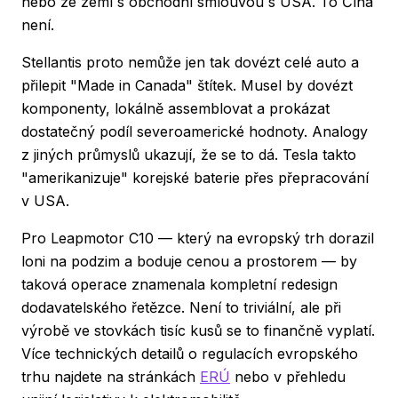
nebo ze zemí s obchodní smlouvou s USA. To Čína
není.
Stellantis proto nemůže jen tak dovézt celé auto a
přilepit "Made in Canada" štítek. Musel by dovézt
komponenty, lokálně assemblovat a prokázat
dostatečný podíl severoamerické hodnoty. Analogy
z jiných průmyslů ukazují, že se to dá. Tesla takto
"amerikanizuje" korejské baterie přes přepracování
v USA.
Pro Leapmotor C10 — který na evropský trh dorazil
loni na podzim a boduje cenou a prostorem — by
taková operace znamenala kompletní redesign
dodavatelského řetězce. Není to triviální, ale při
výrobě ve stovkách tisíc kusů se to finančně vyplatí.
Více technických detailů o regulacích evropského
trhu najdete na stránkách
ERÚ
nebo v přehledu