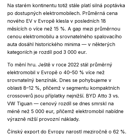
Na starém kontinentu totiž stále platí silná poptávka
po dostupných elektromobilech. Průměrná cena
nového EV v Evropě klesla v posledních 18
měsících o více než 15 %. A gap mezi průměrnou
cenou elektromobilu a srovnatelného spalovacího
auta dosáhl historického minima — v některých
kategoriích je rozdíl pod 3 000 eur.
To mění hru. Ještě v roce 2022 stál průměrný
elektromobil v Evropě o 40–50 % více než
srovnatelný benzínák. Dnes se pohybujeme v
oblasti 8–12 %, přičemž v segmentu kompaktních
crossoverů jsou příplatky nejnižší. BYD Atto 3 vs.
VW Tiguan — cenový rozdíl se dnes smrskl na
méně než 5 000 eur, přičemž elektromobil nabídne
výrazně nižší provozní náklady.
Čínský export do Evropy narostl meziročně o 62 %.