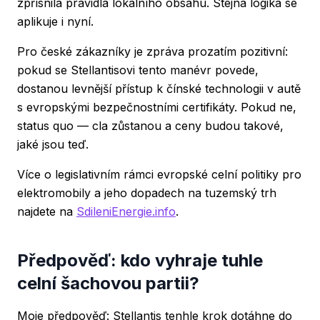
zpřísnila pravidla lokálního obsahu. Stejná logika se
aplikuje i nyní.
Pro české zákazníky je zpráva prozatím pozitivní:
pokud se Stellantisovi tento manévr povede,
dostanou levnější přístup k čínské technologii v autě
s evropskými bezpečnostními certifikáty. Pokud ne,
status quo — cla zůstanou a ceny budou takové,
jaké jsou teď.
Více o legislativním rámci evropské celní politiky pro
elektromobily a jeho dopadech na tuzemský trh
najdete na
SdileniEnergie.info
.
Předpověď: kdo vyhraje tuhle
celní šachovou partii?
Moje předpověď: Stellantis tenhle krok dotáhne do