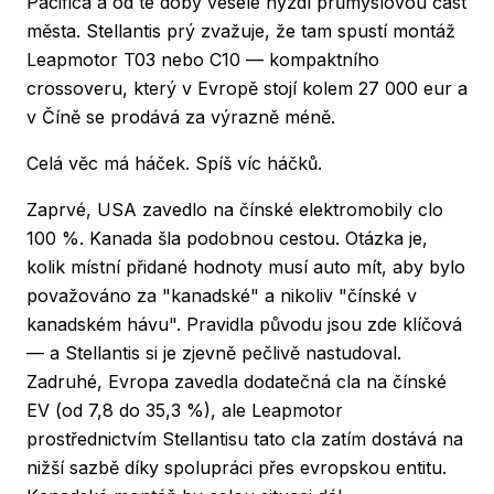
Pacifica a od té doby vesele hyzdí průmyslovou část
města. Stellantis prý zvažuje, že tam spustí montáž
Leapmotor T03 nebo C10 — kompaktního
crossoveru, který v Evropě stojí kolem 27 000 eur a
v Číně se prodává za výrazně méně.
Celá věc má háček. Spíš víc háčků.
Zaprvé, USA zavedlo na čínské elektromobily clo
100 %. Kanada šla podobnou cestou. Otázka je,
kolik místní přidané hodnoty musí auto mít, aby bylo
považováno za "kanadské" a nikoliv "čínské v
kanadském hávu". Pravidla původu jsou zde klíčová
— a Stellantis si je zjevně pečlivě nastudoval.
Zadruhé, Evropa zavedla dodatečná cla na čínské
EV (od 7,8 do 35,3 %), ale Leapmotor
prostřednictvím Stellantisu tato cla zatím dostává na
nižší sazbě díky spolupráci přes evropskou entitu.