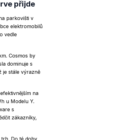
rve přijde
a parkovišti v
bce elektromobilů
o vedle
0 km. Cosmos by
sla dominuje s
je stále výrazně
jefektivnějším na
Wh u Modelu Y.
ware s
ědčit zákazníky,
trh. Do té doby