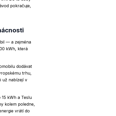
ávod pokračuje,
mácnosti
obil — a zejména
100 kWh, která
romobilu dodávat
evropskému trhu,
 už nabízejí v
ě 15 kWh a Teslu
iny kolem poledne,
energie vrátí do