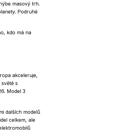
zhýbe masový trh.
planety. Podruhé
ého, kdo má na
ropa akceleruje,
 světě s
26. Model 3
mi dalších modelů
del celkem, ale
 elektromobilů