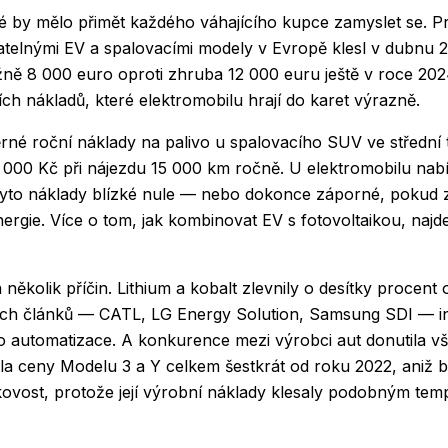
eré by mělo přimět každého váhajícího kupce zamyslet se.
atelnými EV a spalovacími modely v Evropě klesl v dubnu 2
ně 8 000 euro oproti zhruba 12 000 euru ještě v roce 202
ch nákladů, které elektromobilu hrají do karet výrazně.
né roční náklady na palivo u spalovacího SUV ve střední t
000 Kč při nájezdu 15 000 km ročně. U elektromobilu nab
 tyto náklady blízké nule — nebo dokonce záporné, pokud z
nergie. Více o tom, jak kombinovat EV s fotovoltaikou, najd
několik příčin. Lithium a kobalt zlevnily o desítky procent
ých článků — CATL, LG Energy Solution, Samsung SDI — in
 automatizace. A konkurence mezi výrobci aut donutila v
ila ceny Modelu 3 a Y celkem šestkrát od roku 2022, aniž 
kovost, protože její výrobní náklady klesaly podobným te