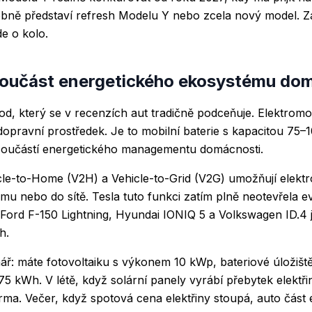
bně představí refresh Modelu Y nebo zcela nový model. Z
de o kolo.
 součást energetického ekosystému do
bod, který se v recenzích aut tradičně podceňuje. Elektrom
dopravní prostředek. Je to mobilní baterie s kapacitou 75–
 součástí energetického managementu domácnosti.
cle-to-Home (V2H) a Vehicle-to-Grid (V2G) umožňují elekt
omu nebo do sítě. Tesla tuto funkci zatím plně neotevřela 
. Ford F-150 Lightning, Hyundai IONIQ 5 a Volkswagen ID.4 ji
h.
nář: máte fotovoltaiku s výkonem 10 kWp, bateriové úložišt
 75 kWh. V létě, když solární panely vyrábí přebytek elektř
arma. Večer, když spotová cena elektřiny stoupá, auto část 