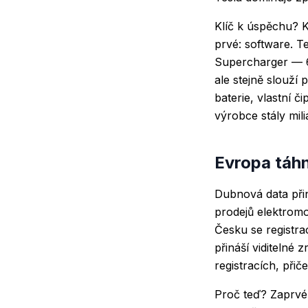
Klíč k úspěchu? Ko
prvé: software. Te
Supercharger — 60
ale stejně slouží 
baterie, vlastní č
výrobce stály mili
Evropa táhn
Dubnová data při
prodejů elektromo
Česku se registr
přináší viditelné 
registracích, při
Proč teď? Zaprvé k