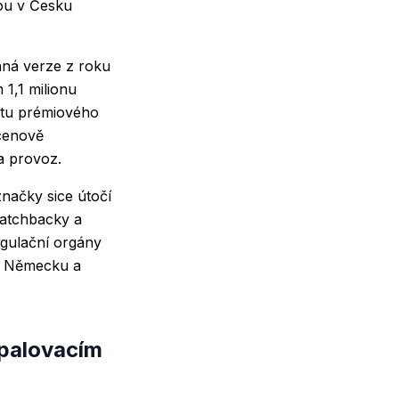
sou v Česku
aná verze z roku
1,1 milionu
xtu prémiového
cenově
a provoz.
načky sice útočí
hatchbacky a
egulační orgány
 v Německu a
 spalovacím