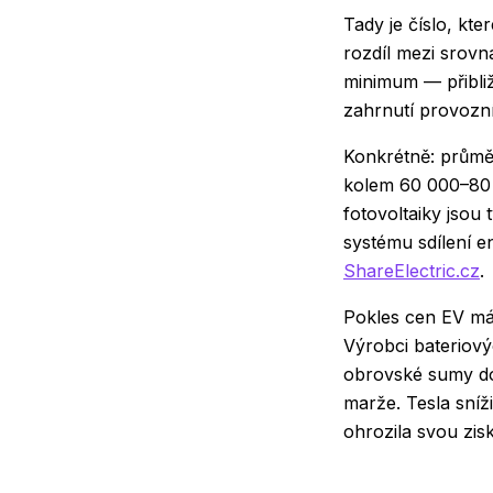
Tady je číslo, kt
rozdíl mezi srovn
minimum — přibliž
zahrnutí provozní
Konkrétně: průměr
kolem 60 000–80 
fotovoltaiky jsou
systému sdílení e
ShareElectric.cz
.
Pokles cen EV má 
Výrobci bateriov
obrovské sumy do
marže. Tesla sníž
ohrozila svou zis