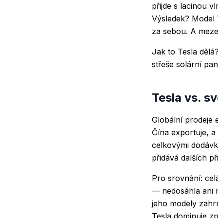
přijde s lacinou 
Výsledek? Model 
za sebou. A mezer
Jak to Tesla dělá
střeše solární pa
Tesla vs. sv
Globální prodeje 
Čína exportuje, a 
celkovými dodávka
přidává dalších p
Pro srovnání: cel
— nedosáhla ani n
jeho modely zahrnu
Tesla dominuje zp