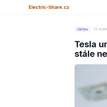
Electric-Share.cz
23. květ
Údržba
Tesla u
stále n