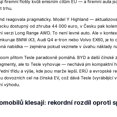
ují firemní flotily kvůli emisním cílům EU — a firemní auta j
t trhu.
end reagovala pragmaticky. Model Y Highland — aktualizov
cku dostupný od zhruba 44 000 euro, v Česku pak kolem 
ní verzi Long Range AWD. To není levné auto. Ale v konte
nkuruje BMW iX3, Audi Q4 e-tron nebo Volvo EX60, je to 
ná nabídka — zejména pokud vezmete v úvahu náklady n
boom přitom Tesle paradoxně pomáhá. BYD a další čínské z
segmenty, ale to Tesle vyhovuje — nechává jim kompaktní 
třední třídu a výše, kde jsou marže lepší. ERÚ a evropské r
ku dovozních cel na čínská EV, což dává Tesle (vyrábějící
í výhodu.
omobilů klesají: rekordní rozdíl oproti