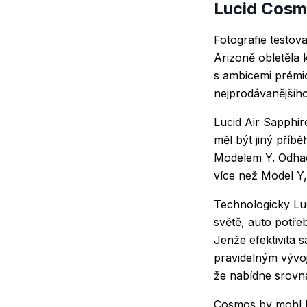
Lucid Cosmo
Fotografie testov
Arizoně obletěla
s ambicemi prémi
nejprodávanějšíh
Lucid Air Sapphi
měl být jiný příb
Modelem Y. Odhad
více než Model Y,
Technologicky Luci
světě, auto potře
Jenže efektivita 
pravidelným vývoj
že nabídne srovna
Cosmos by mohl Mo