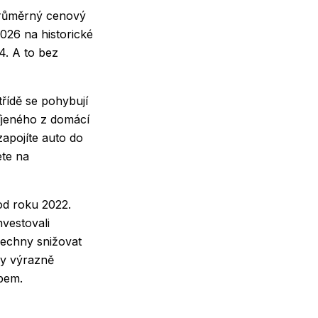
 Průměrný cenový
026 na historické
4. A to bez
řídě se pohybují
íjeného z domácí
apojíte auto do
ete na
 od roku 2022.
vestovali
šechny snižovat
by výrazně
mpem.