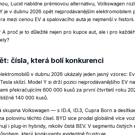
vlnou, Lucid nabídne prémiovou alternativu, Volkswagen ro
Y je v dubnu 2026 opět nejprodávanějším elektromobilem 
a mezi cenou EV a spalovacího auta je nejmenší v historii.
? A proč je to důležité nejen pro kupce aut, ale i pro každ
nely?
ět: čísla, která bolí konkurenci
elektromobilů v dubnu 2026 ukázaly jeden jasný vzorec: Ev
Tesla sklízí. Model Y si drží pozici nejprodávanějšího EV na
mi překračujícími 600 000 kusů za první čtvrtletí roku 20
řibližně 140 000 kusů.
á skupina Volkswagen — s ID.4, ID.3, Cupra Born a desítka
a polovinu těchto čísel. BYD sice prodal globálně více vozi
jí i plug-in hybridy, nikoliv čistá BEV. V segmentu čistých
ůsobem, který konkurenty evidentně frustruje.