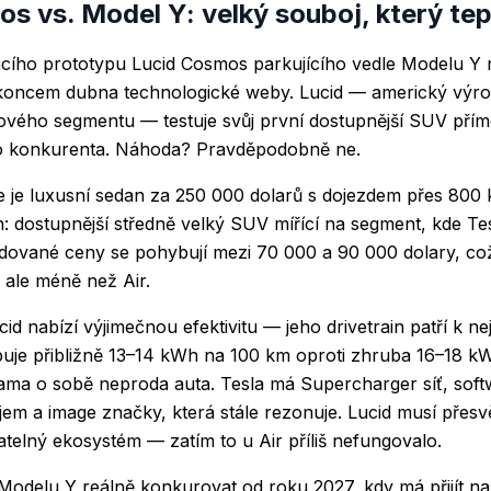
s vs. Model Y: velký souboj, který tep
acího prototypu Lucid Cosmos parkujícího vedle Modelu Y n
 koncem dubna technologické weby. Lucid — americký výro
ového segmentu — testuje svůj první dostupnější SUV přím
o konkurenta. Náhoda? Pravděpodobně ne.
re je luxusní sedan za 250 000 dolarů s dojezdem přes 80
ěh: dostupnější středně velký SUV mířící na segment, kde Te
ované ceny se pohybují mezi 70 000 a 90 000 dolary, což 
 ale méně než Air.
d nabízí výjimečnou efektivitu — jeho drivetrain patří k ne
buje přibližně 13–14 kWh na 100 km oproti zhruba 16–18 k
sama o sobě neproda auta. Tesla má Supercharger síť, soft
em a image značky, která stále rezonuje. Lucid musí přesv
telný ekosystém — zatím to u Air příliš nefungovalo.
delu Y reálně konkurovat od roku 2027, kdy má přijít na 