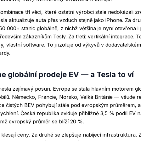
mbinace tří věcí, které ostatní výrobci stále nedokázali zr
sla aktualizuje auta přes vzduch stejně jako iPhone. Za druh
 000+ stanic globálně, z nichž většina je nyní otevřena i 
především zákazníkům Tesly. Za třetí: vertikální integrace. Te
ipy, vlastní software. To ji izoluje od výkyvů v dodavatelském 
ardy.
e globální prodeje EV — a Tesla to ví
nesla zajímavý posun. Evropa se stala hlavním motorem gl
bilů. Německo, Francie, Norsko, Velká Británie — všude r
ace čistých BEV pohybují stále pod evropským průměrem, a
zrychlení. Česká republika eviduje přibližně 3,5 % podíl EV
čemž evropský průměr se blíží 20 %.
lesají ceny. Za druhé se zlepšuje nabíjecí infrastruktura. Z