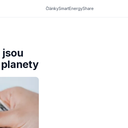
Články
SmartEnergyShare
 jsou
 planety