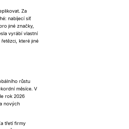
eplikovat. Za
é: nabíjecí síť
pro jiné značky,
sla vyrábí vlastní
řetězci, které jiné
obálního růstu
ekordní měsíce. V
le rok 2026
 na nových
a třetí firmy